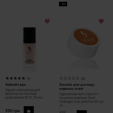
-30%
(1)
(0)
Хайлайтери
Засоби для догляду
навколо очей
Рідкий хайлайтер для
обличчя та тіла Kodi
Гідрогелеві патчі під очі з
professional № 01, 30 мл
муцином равлика Snail
Hydrogel eye patches 60 шт/
уп
330 грн
Купити
270