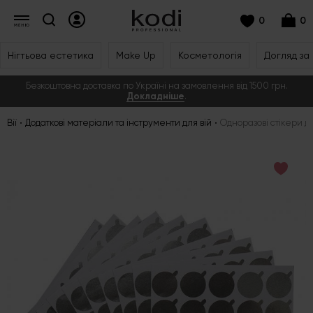
0
0
Нігтьова естетика
Make Up
Косметологія
Догляд за
Безкоштовна доставка по Україні на замовлення від 1500 грн.
Докладніше
.
Вії
Додаткові матеріали та інструменти для вій
Одноразові стікери дл