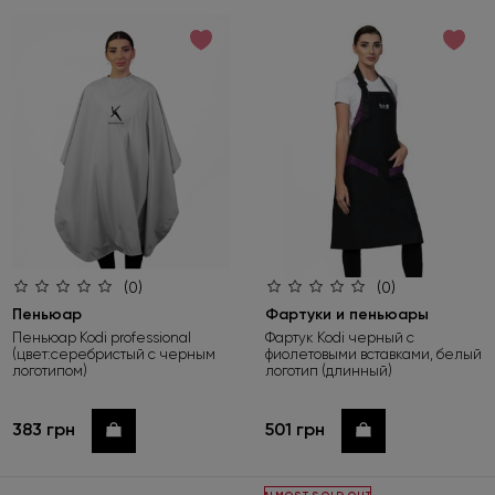
по возрастанию цены
по убыванию цены
по новинкам
(0)
(0)
Пеньюар
Фартуки и пеньюары
Пеньюар Kodi professional
Фартук Kodi черный с
(цвет:серебристый с черным
фиолетовыми вставками, белый
логотипом)
логотип (длинный)
383 грн
501 грн
Купить
Купить