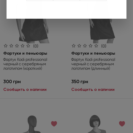
Оформляйте заказ от 450 грн и
выбирайте подарок
(0)
(0)
Не забудьте нажать «Выбрать подарок» при
Фартуки и пеньюары
Фартуки и пеньюары
оформлении заказа. Предложение действует только до
Фартук Kodi professional
Фартук Kodi professional
черный с серебряным
черный с серебряным
01.09.2026.
логотипом (короткий)
логотипом (длинный)
Подробнее
300 грн
350 грн
Сообщить о наличии
Сообщить о наличии