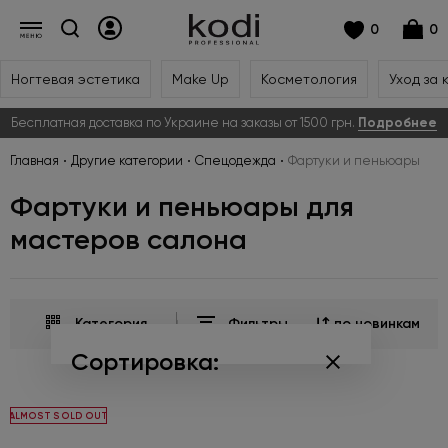
0
0
Ногтевая эстетика
Make Up
Косметология
Уход за 
Бесплатная доставка по Украине на заказы от 1500 грн.
Подробнее
Главная
Другие категории
Спецодежда
Фартуки и пеньюары
Фартуки и пеньюары для
мастеров салона
Категория
Фильтры
по новинкам
Сортировка:
по популярности
ALMOST SOLD OUT