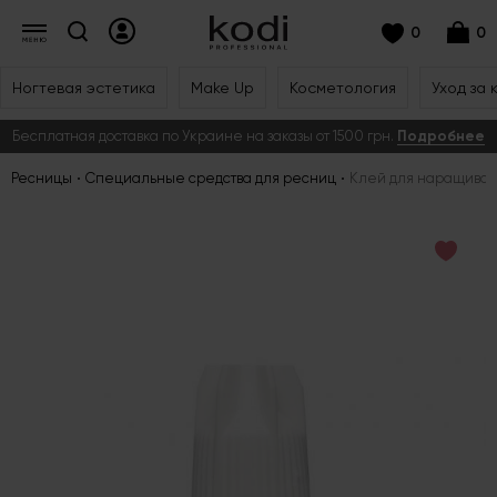
0
0
Ногтевая эстетика
Make Up
Косметология
Уход за 
Бесплатная доставка по Украине на заказы от 1500 грн.
Подробнее
Ресницы
Специальные средства для ресниц
Клей для наращивани