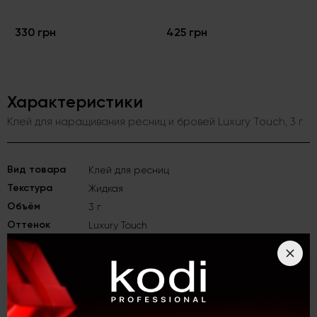
330 грн
425 грн
Характеристики
Клей для наращивания ресниц и бровей Luxury Touch, 3 г
Вид товара
Клей для ресниц
Текстура
Жидкая
Объём
3 г
Оттенок
Luxury Touch
Цвет
Черный
Назначение
Для наращивания
Вес
3 г
Категория
Специальные средства для ресниц