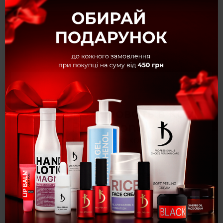
×
Добро пожаловать в Kodi
Professional!
Выберите язык для комфортных
Описание
покупок:
Клей для наращивания ресниц и бровей Luxury Touch, 3 г
Укр
Рус
Eng
Клей для наращивания ресниц и бровей Luxury
Touch, 3 г