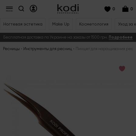
0
0
Ногтевая эстетика
Make Up
Косметология
Уход за 
Бесплатная доставка по Украине на заказы от 1500 грн.
Подробнее
Ресницы
Инструменты для ресниц
Пинцет для наращивания ресн