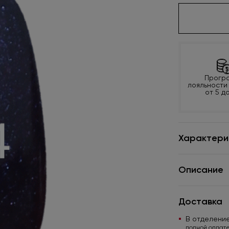
Прогр
лояльности
от 5 д
Характери
Описание
Доставка
В отделени
полной оплате