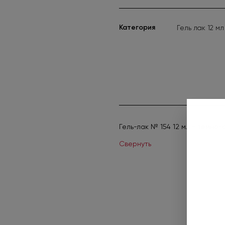
Категория
Гель лак 12 мл
Гель-лак № 154 12 мл - темно
Свернуть