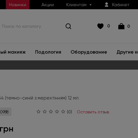
Новинки
Акции
Клиентам
Кабинет
0
0
ый макияж
Подология
Оборудование
Другие 
4 (темно-синій з мерехтінням) 12 мл.
(0)
Оставить отзыв
0988
 грн