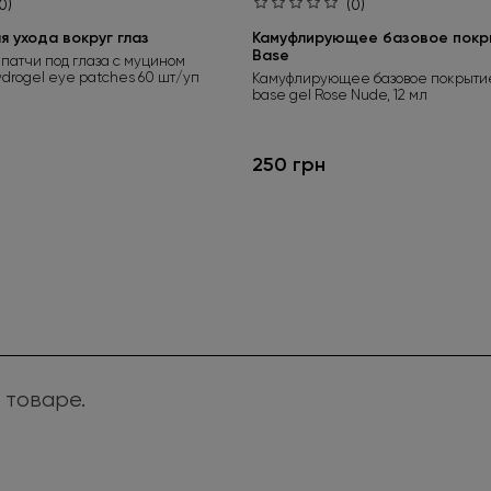
0)
(0)
 ухода вокруг глаз
Камуфлирующее базовое покры
Base
патчи под глаза с муцином
ydrogel eye patches 60 шт/уп
Камуфлирующее базовое покрытие
base gel Rose Nude, 12 мл
250 грн
 товаре.