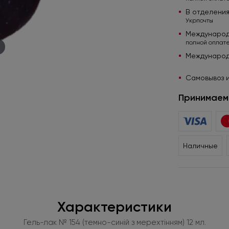
В отделени
Укрпочты
Международ
полной оплате
Международ
Самовывоз и
Принимаем 
Наличные
Характеристики
Гель-лак № 154 (темно-синій з мерехтінням) 12 мл.