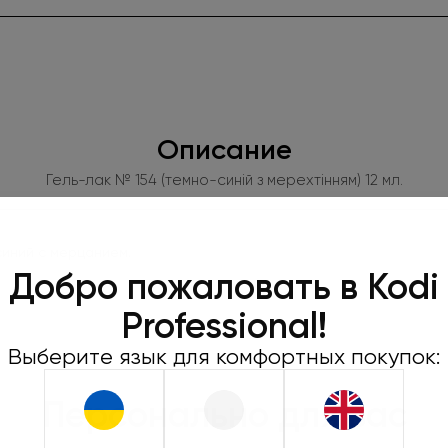
Описание
Гель-лак № 154 (темно-синій з мерехтінням) 12 мл.
-синий с мерцанием.
Оформляйте
Добро пожаловать в Kodi
450 грн и 
Professional!
пода
Выберите язык для комфортных покупок:
Не забудьте нажать «
при оформлении зака
Персонально для вас
действует только 