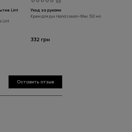
(0)
тие Lint
Уход за руками
Ба
bas
Крем для рук Hand cream-filler, 150 мл
 Lint
Бес
гел
332 грн
24
Оставить отзыв