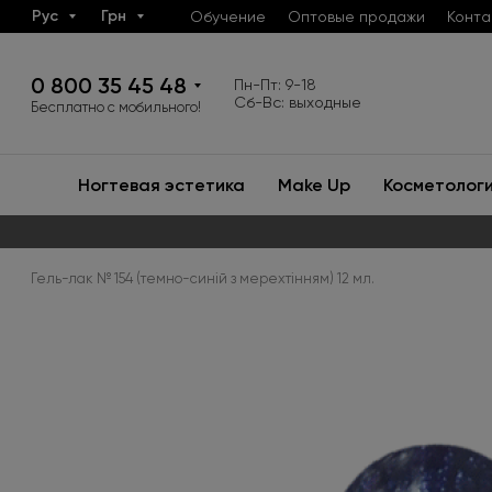
Рус
Грн
Обучение
Оптовые продажи
Конта
0 800 35 45 48
Пн-Пт: 9-18
Сб-Вс: выходные
Бесплатно с мобильного!
Ногтевая эстетика
Make Up
Косметолог
Гель-лак № 154 (темно-синій з мерехтінням) 12 мл.