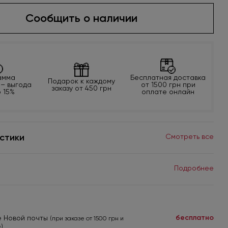
Сообщить о наличии
амма
Бесплатная доставка
Подарок к каждому
 – выгода
от 1500 грн при
заказу от 450 грн
о 15%
оплате онлайн
стики
Смотреть все
Подробнее
бесплатно
е Новой почты
(при заказе от 1500 грн и
)