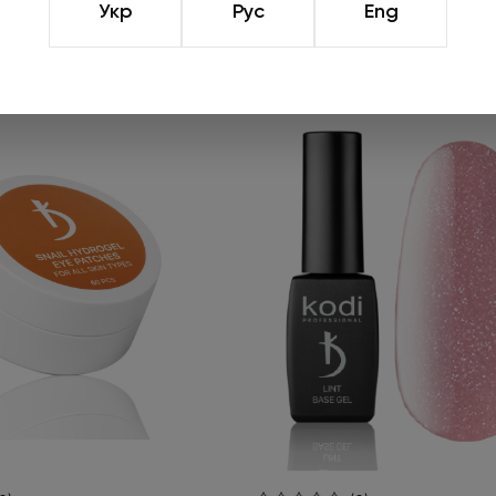
Укр
Рус
Eng
Подроб