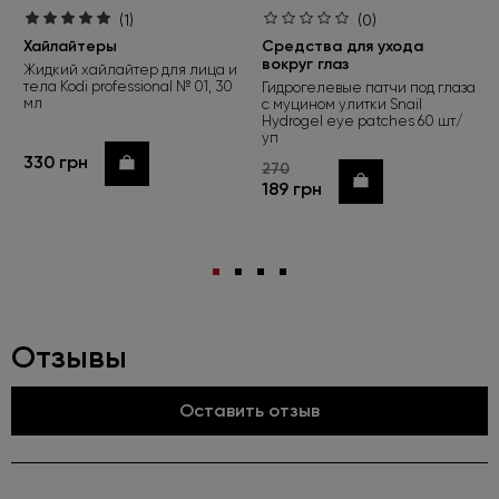
(1)
(0)
Хайлайтеры
Средства для ухода
вокруг глаз
Жидкий хайлайтер для лица и
тела Kodi professional № 01, 30
Гидрогелевые патчи под глаза
мл
с муцином улитки Snail
Hydrogel eye patches 60 шт/
уп
330 грн
Купить
270
Купить
189 грн
Отзывы
Оставить отзыв