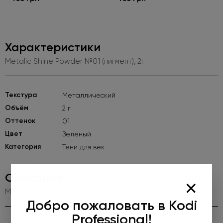
Характеристики
Metalic Shine Powder №01 (пигмент), 2г
Текстура
Металлический
Объём
2 г
Оттенок
01
Цвет
Зеленый
Категория
Тени для век
Описание
×
Metalic Shine Powder №01 (пигмент), 2г
Добро пожаловать в Kodi
Professional!