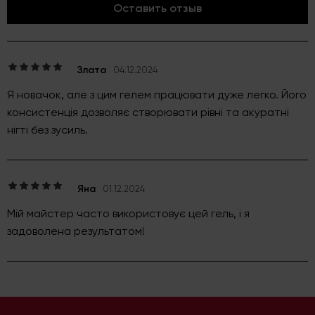
Оставить отзыв
Злата
04.12.2024
Я новачок, але з цим гелем працювати дуже легко. Його
консистенція дозволяє створювати рівні та акуратні
нігті без зусиль.
Яна
01.12.2024
Мій майстер часто використовує цей гель, і я
задоволена результатом!