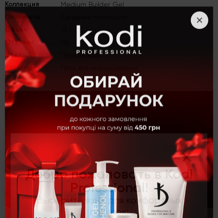
Коллекция
Medium Builder Gel
Плотность
Средней плотности
Объём
13 г
Оттенок
05
Цвет
Персиковый
Категория
Гели для наращивания
×
Добро пожаловать в Kodi
Professional!
Выберите язык для комфортных
покупок: