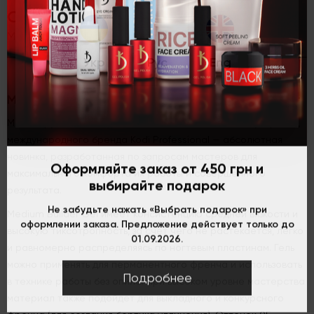
Описание
Моделирующий гель Medium Builder Gel 05, 13 г
Укр
Рус
Eng
Моделирующий гель Medium Builder Gel 05, 13 г
Моделирующая система Medium Builder Gel от популярного,
международного бренда Kodi Professional — абсолютная
новинка, разработанная по запросам мастеров для
Оформляйте заказ от 450 грн и
максимального комфорта их работы и совершенного
выбирайте подарок
результата.
Не забудьте нажать «Выбрать подарок» при
Medium Builder Gel имеет консистенцию средней вязкости и
оформлении заказа. Предложение действует только до
высокую тиксотропность, за счет чего не растекается, легко
01.09.2026.
и равномерно распределяясь по ногтевым пластинам. Гель
можно применять для перманентного френча и использовать
Подробнее
в технике работы без опила. При высоком уровне мастерства
материал также подойдет для выкладного и конкурсного