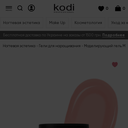
0
0
Ногтевая эстетика
Make Up
Косметология
Уход за 
Бесплатная доставка по Украине на заказы от 1500 грн.
Подробнее
Ногтевая эстетика
Гели для наращивания
Моделирующий гель Med