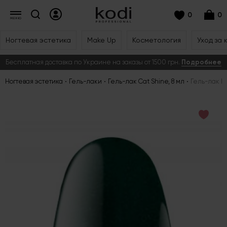
0
0
Ногтевая эстетика
Make Up
Косметология
Уход за 
Бесплатная доставка по Украине на заказы от 1500 грн.
Подробнее
Ногтевая эстетика
Гель-лаки
Гель-лак Cat Shine, 8 мл
Гель-лак № 