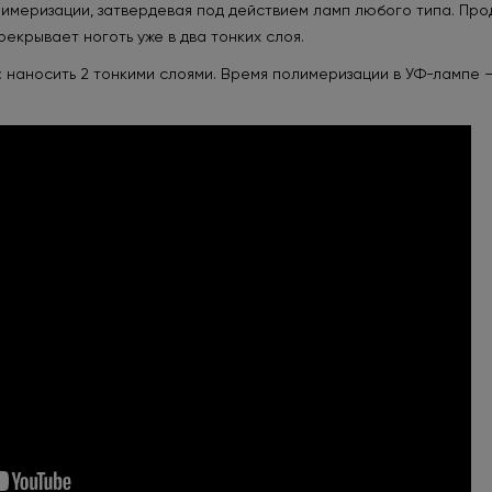
имеризации, затвердевая под действием ламп любого типа. Про
екрывает ноготь уже в два тонких слоя.
:
наносить 2 тонкими слоями. Время полимеризации в УФ-лампе —