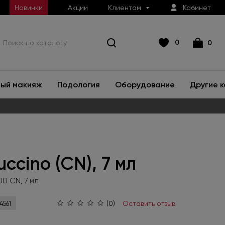
Новинки
Акции
Клиентам
Кабинет
0
0
ый макияж
Подология
Оборудование
Другие 
ccino (CN), 7 мл
00 CN, 7 мл
(0)
Оставить отзыв
4561