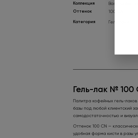
Коллекция
Basic Collect
Оттенок
100 CN
Категория
Гель-лаки
Гель-лак № 100 
Палитра кофейных гель-лаков
базы под любой клиентский з
самодостаточностью и визуал
Оттенок 100 CN — классическо
удобная форма кисти в разы у