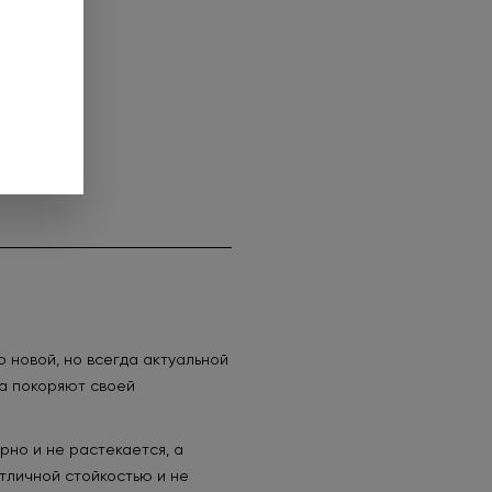
за. Предложение
до 01.09.2026.
нее
 новой, но всегда актуальной
а покоряют своей
рно и не растекается, а
тличной стойкостью и не