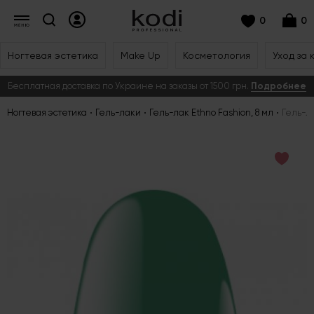
0
0
Ногтевая эстетика
Make Up
Косметология
Уход за 
Бесплатная доставка по Украине на заказы от 1500 грн.
Подробнее
Ногтевая эстетика
Гель-лаки
Гель-лак Ethno Fashion, 8 мл
Гель-ла