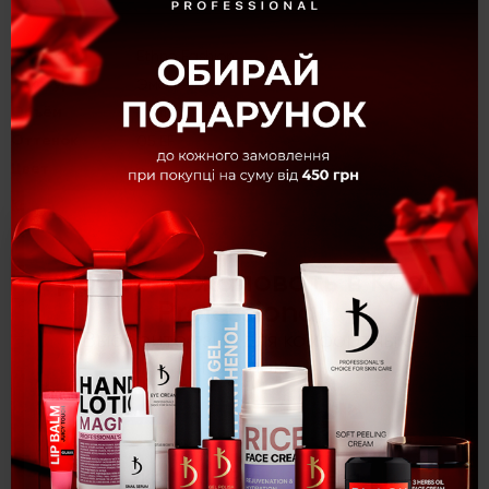
Коллекция
Ethno Fashion
Текстура
Эмалевые
Объём
8 мл
Оттенок
05 EF
Цвет
Зеленый
Категория
Гель-лаки
×
Описание
Добро пожаловать в Kodi
Professional!
Гель-лак № 05 EF, 8 мл
Выберите язык для комфортных
покупок:
Укр
Рус
Eng