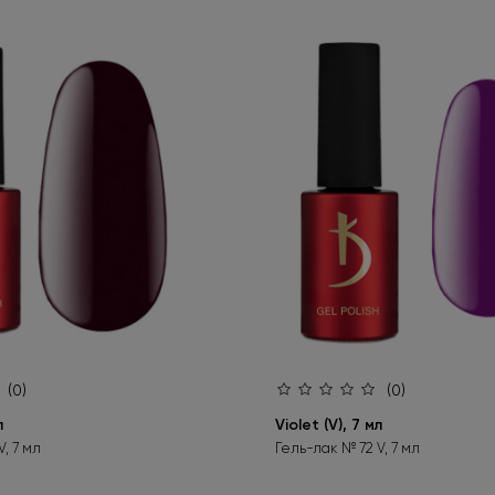
(0)
(0)
л
Violet (V), 7 мл
, 7 мл
Гель-лак № 72 V, 7 мл