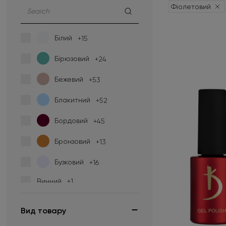
Фіолетовий
Білий
+15
Бірюзовий
+24
Бежевий
+53
Блакитний
+52
Бордовий
+45
Бронзовий
+13
Бузковий
+16
Винний
+1
Гірчичний
+9
Вид товару
Жовтий
+34