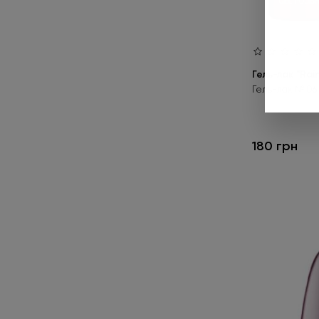
02 PL
1
02 PM
2
03 RF
1
Гель-лак "Rai
04 CP
1
Гель-лак № 06 
04 DC
1
05
2
180 грн
5D-3
1
06 RF
1
07 CS
1
07 PL
1
07 RS
1
08 CS
1
09 V
2