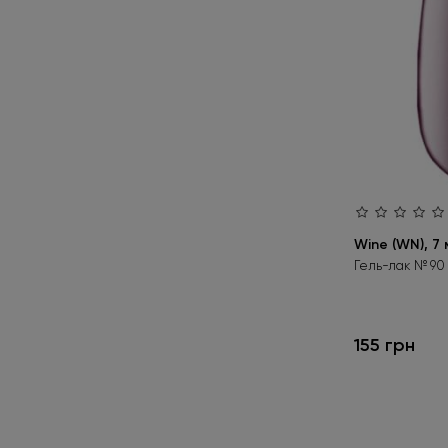
09 DS
2
10
1
10 V
1
10 LC
2
11 RS
1
11 WS
1
Wine (WN), 7 
15 CS
2
Гель-лак № 90
18 CS,
1
19 CS
2
155 грн
20 V
2
20 LC
3
30 V
1