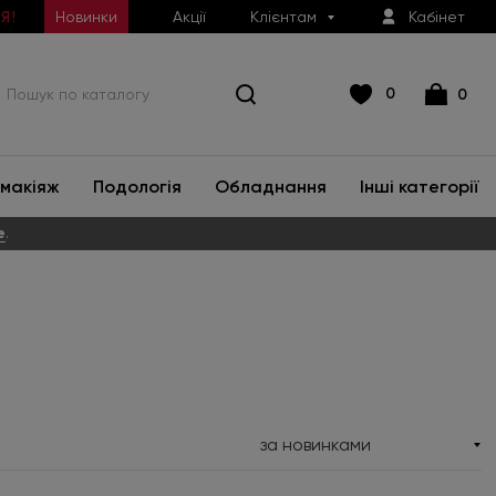
Новинки
Акції
Клієнтам
Кабінет
Я!
0
0
макіяж
Подологія
Обладнання
Інші категорії
е
.
за новинками