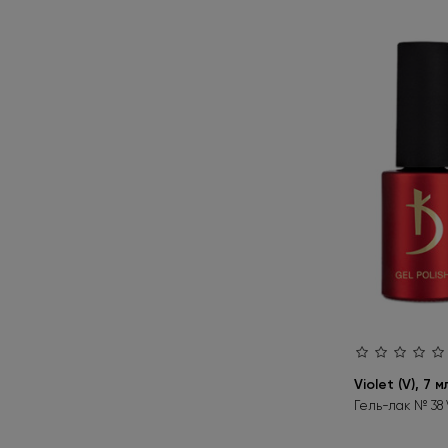
30 LC
2
38 V
1
40 V
2
60 B
2
60 V
2
65 BW
1
66 BW
1
70 B
2
70 BW
1
72 V
1
75 BW
1
Violet (V), 7 м
Гель-лак № 38 V
80 CN
1