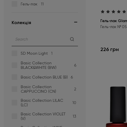
Гель-лак
11
Зелений
+63
Золотий
Гель-лак Glam
+16
Kолекція
Гель-лак № 05 
Капучино
+16
Кораловий
+16
226 грн
5D Moon Light
1
Коричневий
+51
Basic Collection
6
Лососевий
+1
BLACK&WHITE (BW)
Basic Collection BLUE (B)
6
Мідний
+3
Basic Collection
Малиновий
2
+13
CAPPUCCINO (CN)
Basic Collection LILAC
Молочний
+12
10
(LC)
Оливковий
+13
Basic Collection VIOLET
13
(V)
Персиковий
+14