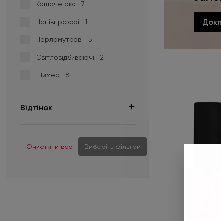
Rich Stone
2
Кошаче око
7
Wedding Style
1
Док
Напівпрозорі
1
Перламутрові
5
Світловідбиваючі
2
Шимер
8
Відтінок
Очистити все
Виберіть фільтри
01
1
01 V
1
01 LC
2
02 DC
1