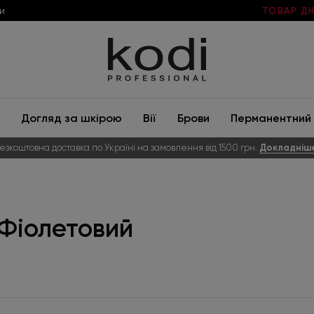
и
ТОВАР ДН
Догляд за шкірою
Вії
Брови
Перманентний 
езкоштовна доставка по Україні на замовлення від 1500 грн.
Докладніш
р Фіолетовий