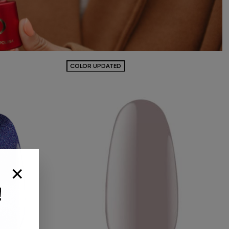
СOLOR UPDATED
×
влення від
 обирайте
!
унок
я не забудьте