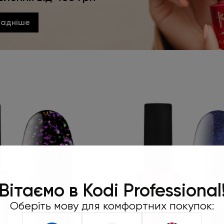
ладніше
Робіть замо
450 грн та
Вітаємо в Kodi Professional
подар
Оберіть мову для комфортних покупок:
Під час оформленн