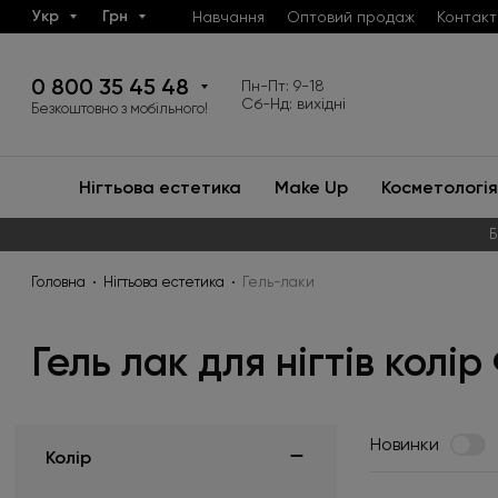
Укр
Грн
Навчання
Оптовий продаж
Контакт
0 800 35 45 48
Пн-Пт: 9-18
Сб-Нд: вихідні
Безкоштовно з мобільного!
Нігтьова естетика
Make Up
Косметологія
Б
Головна
Нігтьова естетика
Гель-лаки
Гель лак для нігтів колі
Новинки
Колір