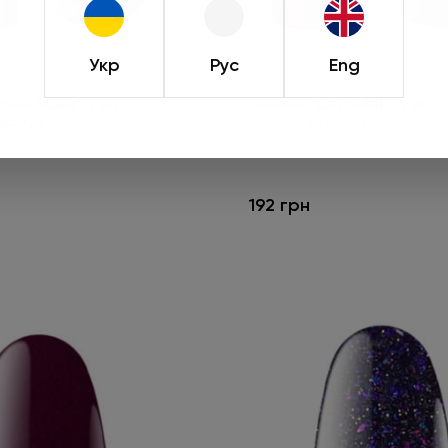
натиснути «Обрат
Пропозиція діє лише
Укр
Рус
Eng
(0)
(0)
nbow Flakes", 7 мл
Гель-лак "CAT SHINE", 7 мл
Деталь
RF, 7 мл
Гель-лак № 19 CS, 7 мл
192 грн