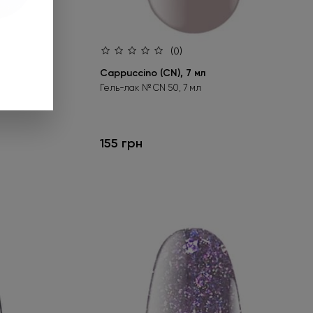
и подарунок».
 до 01.09.2026.
(0)
Cappuccino (CN), 7 мл
ніше
Гель-лак № CN 50, 7 мл
155 грн