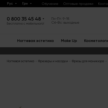
Рус
Грн
Обучение
Оптовые продажи
Конта
0 800 35 45 48
Пн-Пт: 9-18
Сб-Вс: выходные
Бесплатно с мобильного!
Ногтевая эстетика
Make Up
Косметолог
Ногтевая эстетика
Фрезеры и насадки
Фрезы для маникюра