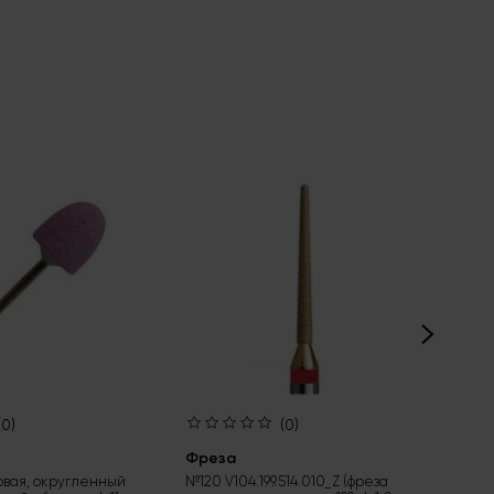
(0)
(0)
Фреза
№5
ал
овая, округленный
№120 V104.199.514.010_Z (фреза
мм