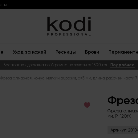
кты
ия
Уход за кожей
Ресницы
Брови
Перманентн
Бесплатная доставка по Украине на заказы от 1500 грн.
Подробнее
Фреза алмазная, конус, мягкий абразив, d=3 мм, длина рабочей части 7 
Фрез
Фреза алмазна
мм, P_120fK
Артикул:
2010