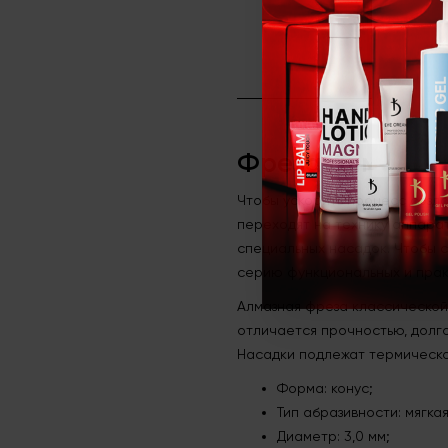
Фреза алм
Фреза алмазная
Чтобы ускорить процесс созд
переходят на технику аппара
специальных насадок. Чтобы с
серию функциональных и прак
Алмазная фреза классической
отличается прочностью, долг
Насадки подлежат термическо
Форма: конус;
Тип абразивности: мягкая
Диаметр: 3,0 мм;