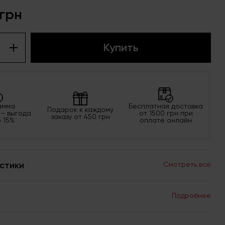
 грн
Купить
амма
Бесплатная доставка
Подарок к каждому
 – выгода
от 1500 грн при
заказу от 450 грн
о 15%
оплате онлайн
стики
Смотреть все
Подробнее