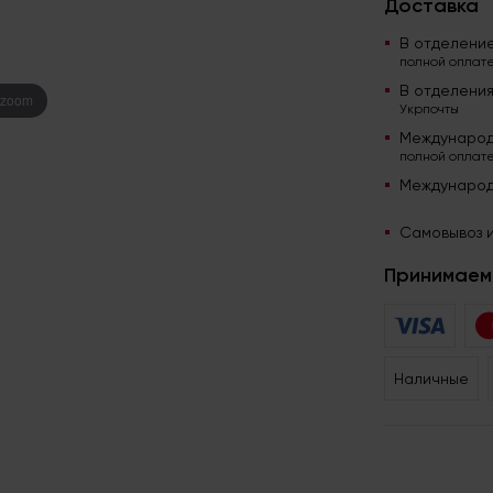
Доставка
В отделени
полной оплате
В отделени
 zoom
Укрпочты
Международ
полной оплате
Международ
Самовывоз и
Принимаем 
Наличные