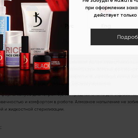
при оформлении зака
Описание
действует только 
азная, конус, мягкий абразив, d=3 мм, длина рабочей части 7 м
Укр
Рус
Eng
Подроб
 диаметром 3,0 мм, форма: конус,
ания маникюра и сделать его выполнение более качественным, 
тного ухода. Такой маникюр выполняется при помощи фрезерно
делать работу мастера более комфортной, известный бренд Kodi
тичных алмазных фрез с разными характеристиками.
 формы конуса диаметром 3,0 мм предназначена для обработки 
овечностью и комфортом в работе. Алмазное напыление не заби
й и жидкостной стерилизации.
;