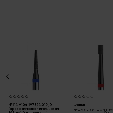
(0)
(0)
№114 V104.197.524.010_D
Фреза
(фреза алмазная игольчатая
№54 V104.108.514.018_D (
197, d=1,0 мм, средний