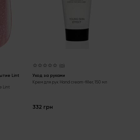
(0)
тие Lint
Уход за руками
Ба
bas
Крем для рук Hand cream-filler, 150 мл
 Lint
Бес
гел
332 грн
24