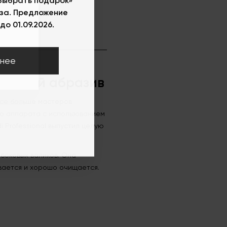
за. Предложение
до 01.09.2026.
м, P_120fK
нее
 мягкий абразив
все больше мастеров
го аппарата с использованием
 Professional выпустил целую
боковых валиков. Она
вается и хорошо очищается.