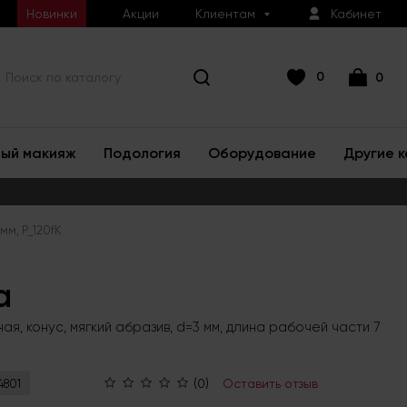
Новинки
Акции
Клиентам
Кабинет
0
0
ый макияж
Подология
Оборудование
Другие 
мм, P_120fK
а
я, конус, мягкий абразив, d=3 мм, длина рабочей части 7
(0)
Оставить отзыв
4801