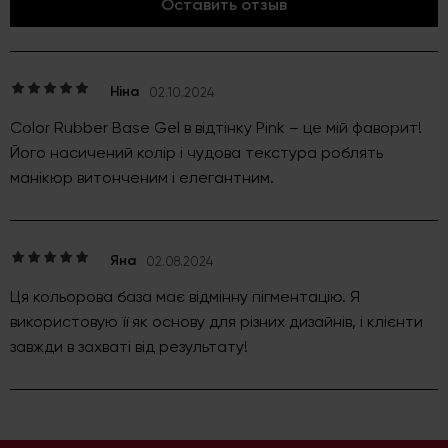
Оставить отзыв
Ніна
02.10.2024
Color Rubber Base Gel в відтінку Pink – це мій фаворит!
Його насичений колір і чудова текстура роблять
манікюр витонченим і елегантним.
Яна
02.08.2024
Ця кольорова база має відмінну пігментацію. Я
використовую її як основу для різних дизайнів, і клієнти
завжди в захваті від результату!