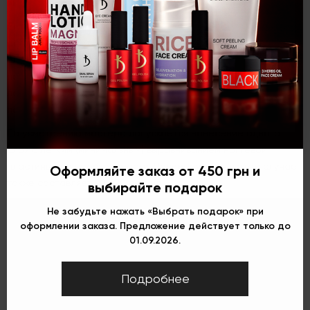
игривости, используя для нейл-арта цветную базу Jelly Pink.
Рекомендации по нанесению:
под пигментированную базу
рекомендуется нанесение втирающими движениями тонкого
слоя Rubber base gel или Quick Base с последующей
Укр
Рус
Eng
полимеризацией 30 секунд в Led-лампе либо 2 минуты в UV-
лампе. Пигментированную базу наносим в 2 тонких слоя с
полимеризацией каждого слоя 90-120 секунд.
По усмотрению мастера допускается нанесение одного
слоя с легким (минимальным) выравниванием ногтевой
пластины при необходимости. Полимеризация в этом случае
Оформляйте заказ от 450 грн и
также составляет 90-120 секунд.
выбирайте подарок
Не забудьте нажать «Выбрать подарок» при
оформлении заказа. Предложение действует только до
01.09.2026.
Подробнее