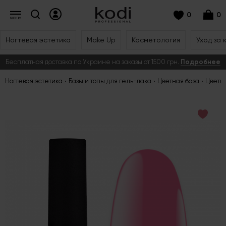
0
0
Ногтевая эстетика
Make Up
Косметология
Уход за 
Бесплатная доставка по Украине на заказы от 1500 грн.
Подробнее
Ногтевая эстетика
Базы и топы для гель-лака
Цветная база
Цветно