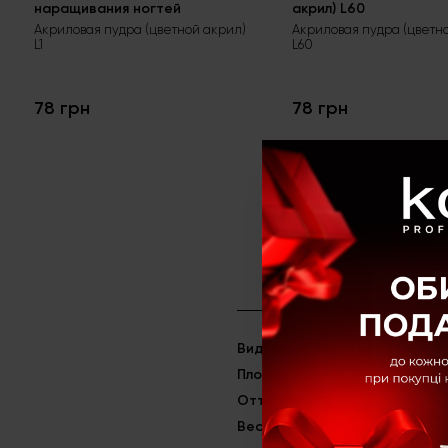
наращивания ногтей
акрил) L60
Акриловая пудра (цветной акрил)
Акриловая пудра (цветн
L1
L60
78 грн
78 грн
Вид товара
Цветные акр
Плотность
Плотные
Оттенок
Синий
Вес
4,5 г.