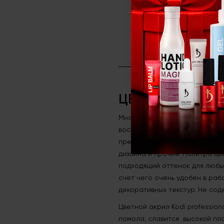
ЦВЕТНОЙ АКРИЛ
Многофункциональность, прочн
востребованностью и незамен
предлагает широкий ассортим
дизайна и прочие. Палитра цв
подходящий оттенок для любы
счет чего очень удобен в раб
декоративных текстур. Не сод
Цветной акрил Kodi professio
помола, славится высокой пла