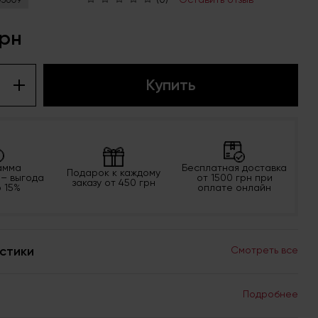
грн
Купить
амма
Бесплатная доставка
Подарок к каждому
 – выгода
от 1500 грн при
заказу от 450 грн
о 15%
оплате онлайн
стики
Смотреть все
Подробнее