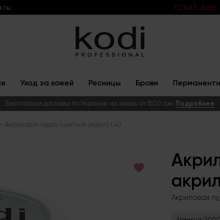
кты
ТОВАР ДНЯ!
ия
Уход за кожей
Ресницы
Брови
Перманентн
Бесплатная доставка по Украине на заказы от 1500 грн.
Подробнее
Акриловая пудра (цветной акрил) L40
Акрил
акрил
Акриловая пу
Артикул:
2000