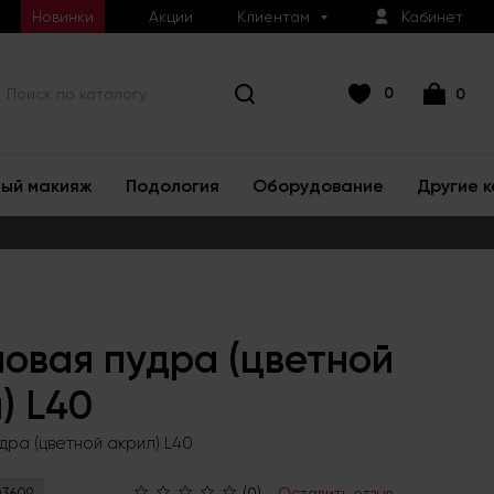
Новинки
Акции
Клиентам
Кабинет
0
0
ый макияж
Подология
Оборудование
Другие 
овая пудра (цветной
) L40
дра (цветной акрил) L40
(0)
Оставить отзыв
3609