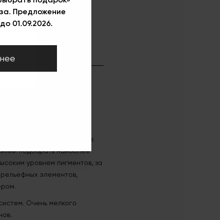
за. Предложение
до 01.09.2026.
нее
обязана своей
. KODI PROFESSIONAL
муфлирования, разных видов
усилий подобрать наиболее
ысоким уровнем пигментов, за
и рельефных элементов,
ером.
систем. Очень мелкого
нов.