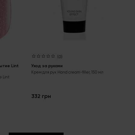
(0)
тие Lint
Уход за руками
Ба
bas
Крем для рук Hand cream-filler, 150 мл
 Lint
Бес
гел
332 грн
24