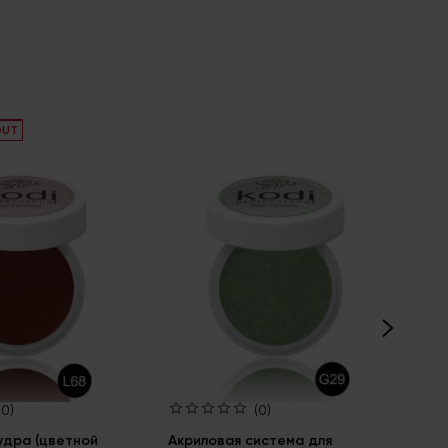
OUT
ALM
(0)
(0)
удра (цветной
Акриловая система для
Ак