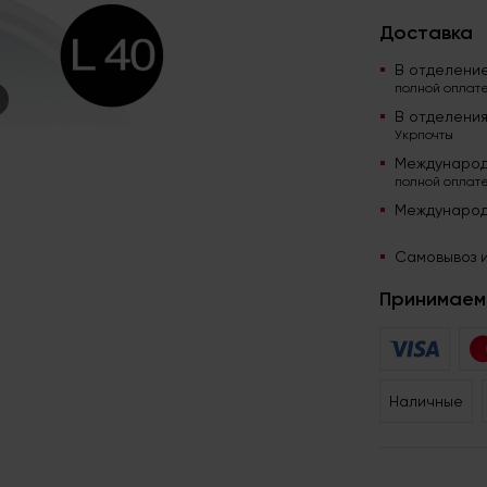
Доставка
В отделени
полной оплате
В отделени
Укрпочты
Международ
полной оплате
Международ
Самовывоз и
Принимаем 
Наличные