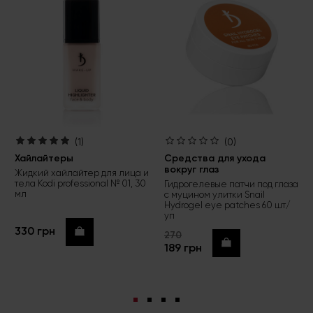
(1)
(0)
Хайлайтеры
Средства для ухода
вокруг глаз
Жидкий хайлайтер для лица и
тела Kodi professional № 01, 30
Гидрогелевые патчи под глаза
мл
с муцином улитки Snail
Hydrogel eye patches 60 шт/
уп
330 грн
Купить
270
Купить
189 грн