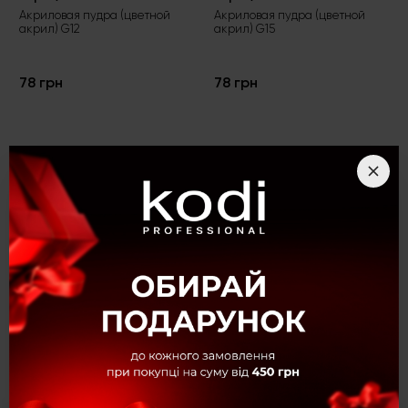
Акриловая пудра (цветной
Акриловая пудра (цветной
акрил) G12
акрил) G15
78 грн
78 грн
Характеристики
Акриловая пудра (цветной акрил) G16
Вид товара
Цветные акрилы
Коллекция
Коллекция G
Плотность
Плотные
Текстура
С глиттером
Оттенок
Баклажановый
Цвет
Баклажановый
Вес
4,5 г.