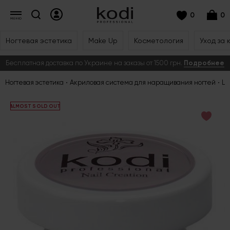
0
0
Ногтевая эстетика
Make Up
Косметология
Уход за 
Бесплатная доставка по Украине на заказы от 1500 грн.
Подробнее
Ногтевая эстетика
Акриловая система для наращивания ногтей
Цв
ALMOST SOLD OUT