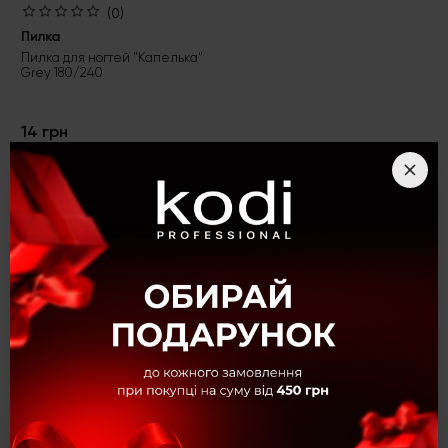
(0)
Пилка
Пилка для ногтей "Капелька"
Grey 180/240
14 грн
Характеристики
Пилка для ногтей "Капелька" Grey 150/220
Абразивность
150/220
Форма
Капля
Назначение
Для натуральных ногтей
Категория
Пилки и бафы