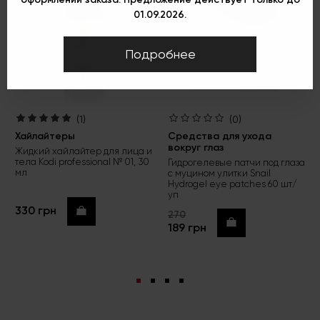
01.09.2026.
Подробнее
(1)
(0)
Хайлайтеры
Средства для ухода
вокруг глаз
Жидкий хайлайтер для лица и
тела Kodi professional № 01, 30
Гидрогелевые патчи под глаза
мл
с муцином улитки Snail
Hydrogel eye patches 60 шт/
уп
330 грн
Купить
270
Купить
189 грн