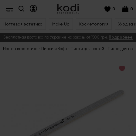
0
0
Ногтевая эстетика
Make Up
Косметология
Уход за 
Бесплатная доставка по Украине на заказы от 1500 грн.
Подробнее
Ногтевая эстетика
Пилки и бафы
Пилки для ногтей
Пилка для ног