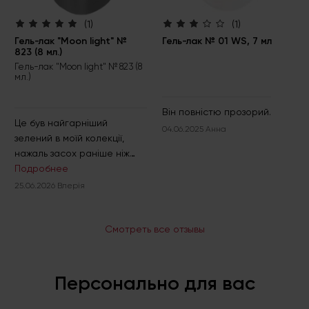
(1)
(1)
Гель-лак "Moon light" №
Гель-лак № 01 WS, 7 мл
823 (8 мл.)
Гель-лак "Moon light" № 823 (8
мл.)
Він повністю прозорий.
Це був найгарніший
04.06.2025 Анна
зелений в моїй колекції,
нажаль засох раніше ніж
використала весь, жаль що
Подробнее
більше не можна придбати
25.06.2026 Влерія
знову.
Смотреть все отзывы
Персонально для вас