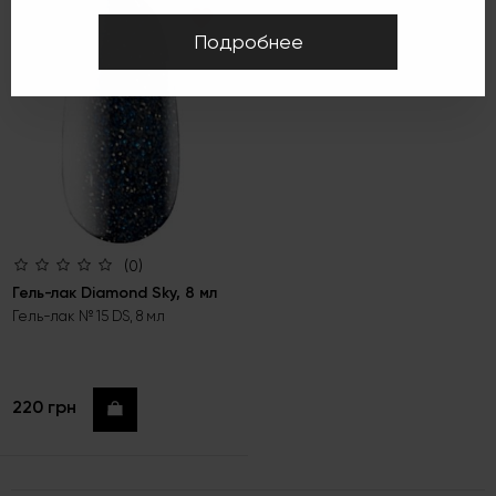
Подробнее
(0)
Гель-лак Diamond Sky, 8 мл
Гель-лак № 15 DS, 8 мл
220 грн
Купить