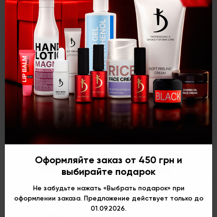
Добро пожаловать в Kodi
Professional!
Выберите язык для комфортных
покупок:
Укр
Рус
Eng
(0)
(0)
Aquamarine (AQ), 7 мл
Гель-лак Polar Light, 7 мл
Гель-лак № AQ 100, 7 мл
Гель-лак № 08 PL, 7 мл
Оформляйте заказ от 450 грн и
155 грн
203 грн
Купить
Купить
выбирайте подарок
Не забудьте нажать «Выбрать подарок» при
оформлении заказа. Предложение действует только до
01.09.2026.