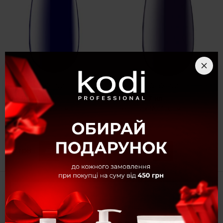
(0)
(0)
Blue (B), 7 мл
Blue (B), 7 мл
Гель-лак № 05 B, 7 мл
Гель-лак № 01 B, 7 мл
155 грн
155 грн
Купить
Купить
×