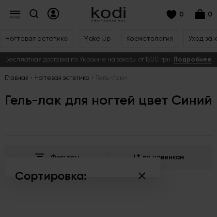
0
0
Ногтевая эстетика
Make Up
Косметология
Уход за 
Бесплатная доставка по Украине на заказы от 1500 грн.
Подробнее
Главная
Ногтевая эстетика
Гель-лаки
Гель-лак для ногтей цвет Синий
Фильтры
по новинкам
Сортировка:
по популярности