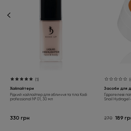
(1)
(
Хайлайтери
Засоби для д
Рідкий хайлайтер для обличчя та тіла Kodi
Гідрогелеві па
professional № 01, 30 мл
Snail Hydrogel
330 грн
189 гр
270