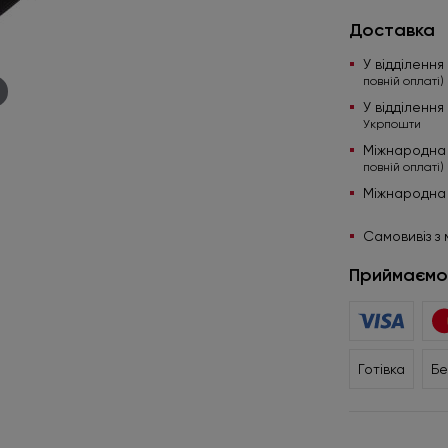
Доставка
У відділенн
повній оплаті)
У відділенн
Укрпошти
Міжнародна
повній оплаті)
Міжнародна
Самовивіз з 
Приймаємо
Готівка
Бе