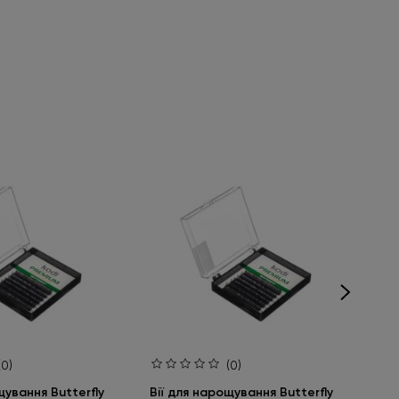
(0)
(0)
щування Butterfly
Вії для нарощування Butterfly
Вії