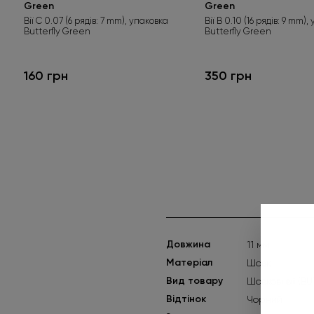
Green
Green
Вії C 0.07 (6 рядів: 7 mm), упаковка
Вії B 0.10 (16 рядів: 9 mm)
Butterfly Green
Butterfly Green
160 грн
350 грн
Довжина
11 мм
Матеріал
Шовк
Вид товару
Шовкові вії (B
Відтінок
Чорний