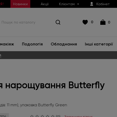
Новинки
Акції
Клієнтам
Кабінет
Я!
0
0
макіяж
Подологія
Обладнання
Інші категорії
е
.
ля нарощування Butterfly
n
рядів: 11 mm), упаковка Butterfly Green
(0)
Залишити відгук
2124