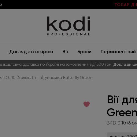
и
ТОВАР ДН
Догляд за шкірою
Вії
Брови
Перманентний 
езкоштовна доставка по Україні на замовлення від 1500 грн.
Докладніш
Вії D 0.10 (6 рядів: 11 mm), упаковка Butterfly Green
Вії д
Gree
Вії D 0.10 (6 
Артикул:
2007