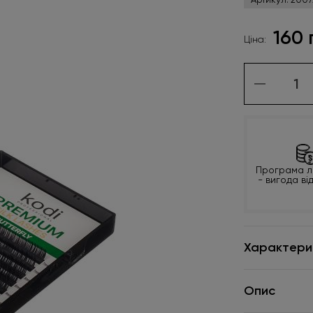
160 
Ціна:
Програма л
- вигода ві
Характери
Опис