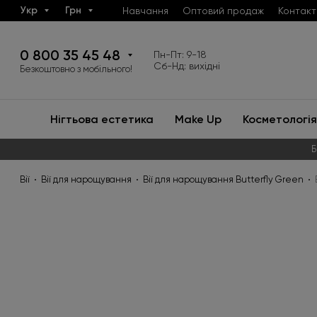
Укр
Грн
Навчання
Оптовий продаж
Контакт
0 800 35 45 48
Пн-Пт: 9-18
Сб-Нд: вихідні
Безкоштовно з мобільного!
Нігтьова естетика
Make Up
Косметологія
Б
Вії
Вії для нарощування
Вії для нарощування Butterfly Green