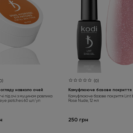
0)
(0)
огляду навколо очей
Камуфлююче базове покриття L
тчі під очі з муцином равлика
Камуфлююче базове покриття Lint 
 eye patches 60 шт/уп
Rose Nude, 12 мл
н
250 грн