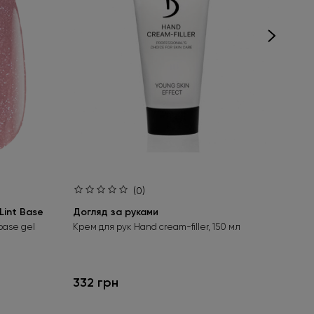
(0)
int Base
Догляд за руками
Ба
Aci
base gel
Крем для рук Hand cream-filler, 150 мл
Без
гел
332 грн
24