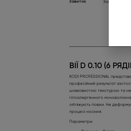
Завиток
Завиток D
ВІЇ D 0.10 (6 Р
KODI PROFESSIONAL представля
професійний результат застосу
шовковистою текстурою та ней
гіпоалергенного моноволокна о
обтяжують повіки. Не деформую
процесі носіння.
Параметри: