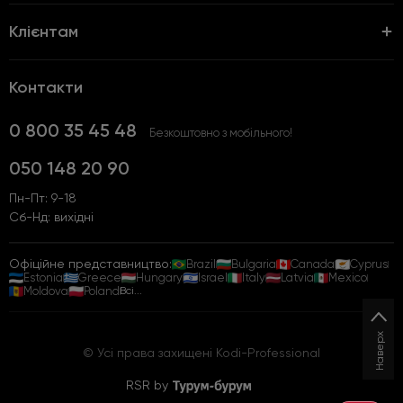
Клієнтам
Контакти
0 800 35 45 48
Безкоштовно з мобільного!
050 148 20 90
Пн-Пт: 9-18
Сб-Нд: вихідні
Офіційне представництво:
Brazil
Bulgaria
Canada
Cyprus
Estonia
Greece
Hungary
Israel
Italy
Latvia
Mexico
Moldova
Poland
Всі...
Наверх
© Усі права захищені Kodi-Professional
RSR by