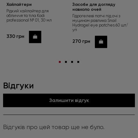
Хайлайтери
Засоби для догляду
навколо очей
Рідкий хайлайтер для
обличчя та тіла Kodi
Гідрогелеві патчі під очі з
professional № 01, 30 мл
муцином равлика Snail
Hydrogel eye patches 60 шт/
уп
330 грн
Купити
270 грн
Купити
Відгуки
Залишити відгук
Відгуків про цей товар ще не було.