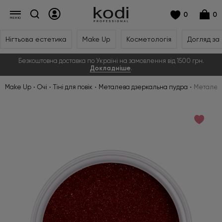
0
0
Нігтьова естетика
Make Up
Косметологія
Догляд за
Безкоштовна доставка по Україні на замовлення від 1500 грн.
Докладніше
.
Make Up
Очі
Тіні для повік
Металева дзеркальна пудра
Металева