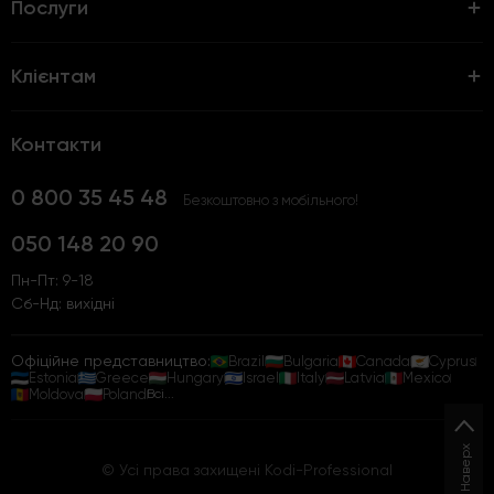
Послуги
Клієнтам
Контакти
0 800 35 45 48
Безкоштовно з мобільного!
050 148 20 90
Пн-Пт: 9-18
Сб-Нд: вихідні
Офіційне представництво:
Brazil
Bulgaria
Canada
Cyprus
Estonia
Greece
Hungary
Israel
Italy
Latvia
Mexico
Moldova
Poland
Всі...
Наверх
© Усі права захищені Kodi-Professional