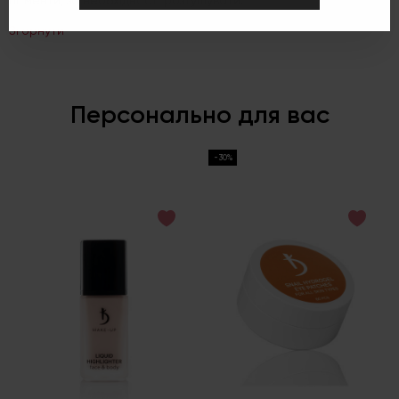
Згорнути
Персонально для вас
-30%