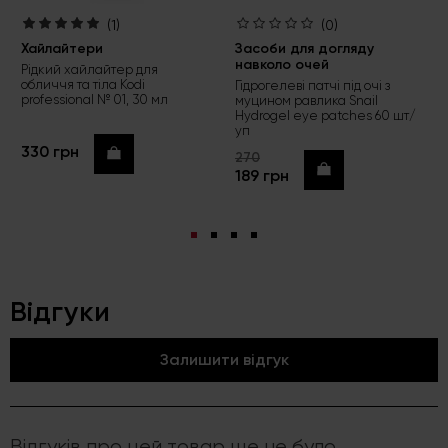
(1)
(0)
Хайлайтери
Засоби для догляду
навколо очей
Рідкий хайлайтер для
обличчя та тіла Kodi
Гідрогелеві патчі під очі з
professional № 01, 30 мл
муцином равлика Snail
Hydrogel eye patches 60 шт/
уп
330 грн
Купити
270
Купити
189 грн
Відгуки
Залишити відгук
Відгуків про цей товар ще не було.