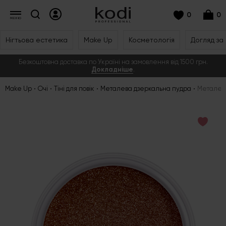
0
0
Нігтьова естетика
Make Up
Косметологія
Догляд за
Безкоштовна доставка по Україні на замовлення від 1500 грн.
Докладніше
.
Make Up
Очі
Тіні для повік
Металева дзеркальна пудра
Металева