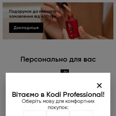
Подарунок до кожного
замовлення від 450 грн
Докладніше
Персонально для вас
-30%
×
Вітаємо в Kodi Professional!
Оберіть мову для комфортних
покупок: