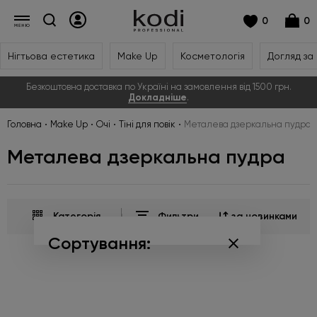
0
0
Нігтьова естетика
Make Up
Косметологія
Догляд за
Безкоштовна доставка по Україні на замовлення від 1500 грн.
Докладніше
.
Головна
Make Up
Очі
Тіні для повік
Металева дзеркальна пудра
Металева дзеркальна пудра
Категорія
Фильтри
за новинками
Сортування:
за популярністю