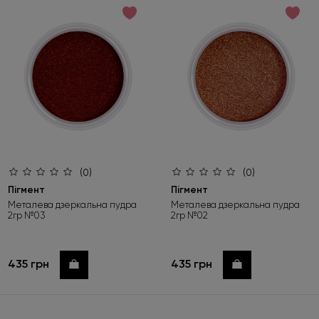
за зростанням ціни
за спаданням ціни
за новинками
(0)
(0)
Пігмент
Пігмент
Металева дзеркальна пудра
Металева дзеркальна пудра
2гр №03
2гр №02
435 грн
435 грн
Купити
Купити