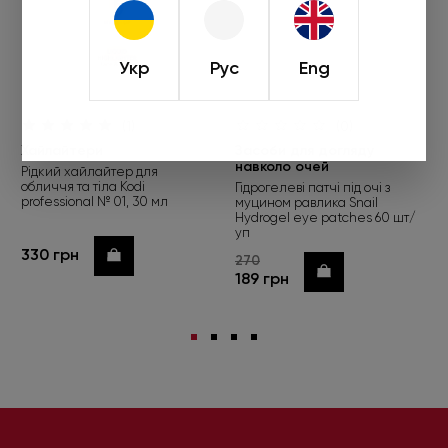
Укр
Рус
Eng
(1)
(0)
Хайлайтери
Засоби для догляду
навколо очей
Рідкий хайлайтер для
обличчя та тіла Kodi
Гідрогелеві патчі під очі з
professional № 01, 30 мл
муцином равлика Snail
Hydrogel eye patches 60 шт/
уп
330 грн
Купити
270
Купити
189 грн