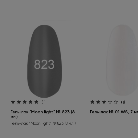
45 B
1
50 B
3
60 B
1
75 B
1
100 AQ
1
103 BW
1
125 B
1
180 SH
2
748
1
(1)
(1)
817
1
Гель-лак "Moon light" № 823 (8
Гель-лак № 01 WS, 7 м
мл.)
AQ 100
1
Гель-лак "Moon light" № 823 (8 мл.)
B 01
1