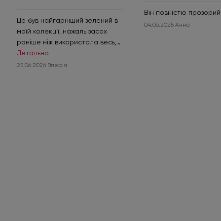
B 05
1
Він повністю прозорий
Це був найгарніший зелений в
04.06.2025 Анна
BR 140
1
моїй колекції, нажаль засох
раніше ніж використала весь,
Синій
9
жаль що більше не можна
Детально
Фіолетовий
1
придбати знову.
25.06.2026 Влерія