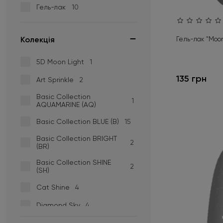
Гель-лак
10
Зелений
+63
Золотий
+16
Kолекція
Гель-лак "Moon 
Капучино
+16
5D Moon Light
1
135 грн
Кораловий
+16
Art Sprinkle
2
Basic Collection
Коричневий
+51
1
AQUAMARINE (AQ)
Лососевий
+1
Basic Collection BLUE (B)
15
Мідний
+3
Basic Collection BRIGHT
2
(BR)
Малиновий
+13
Basic Collection SHINE
2
(SH)
Молочний
+12
Cat Shine
4
Оливковий
+13
Diamond Sky
4
Персиковий
+14