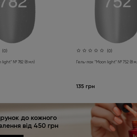
(0)
(0)
light" № 782 (8 мл)
Гель-лак "Moon light" № 752 (8 м
135 грн
рунок до кожного
влення від 450 грн