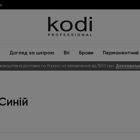
и
Догляд за шкірою
Вії
Брови
Перманентний 
езкоштовна доставка по Україні на замовлення від 1500 грн.
Докладніш
 Синій