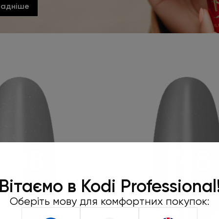
ладніше
Робіть замо
450 грн та
Вітаємо в Kodi Professional
подар
Оберіть мову для комфортних покупок:
Під час оформленн