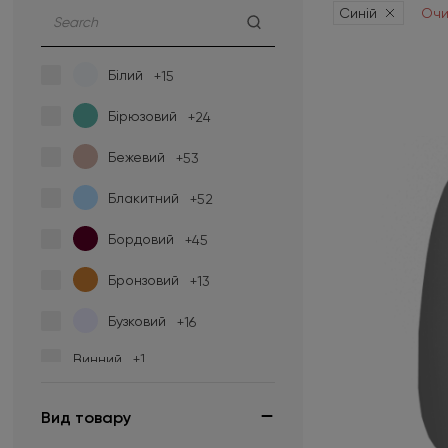
Синій
Очи
Білий
+15
Бірюзовий
+24
Бежевий
+53
Блакитний
+52
Бордовий
+45
Бронзовий
+13
Бузковий
+16
Винний
+1
Гірчичний
+9
Вид товару
Жовтий
+34