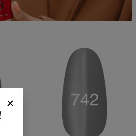
×
влення від
 обирайте
!
унок
я не забудьте