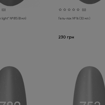
(0)
(0)
light" № 815 (8 мл)
Гель-лак № 16 (30 мл.)
230 грн