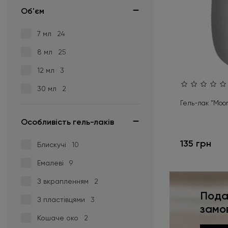
Eclipse
1
Об'єм
Помаранчевий
+33
Glam Gloss
2
7 мл
24
Прозорий
+11
Magic Moments
2
8 мл
25
Moon light
9
Рожевий
+136
12 мл
3
Polar Light
1
Сірий
+34
30 мл
2
Rainbow Flakes
1
Салатовий
+28
Гель-лак "Moon 
Rich Stone
4
Синій
Особливість гель-лаків
Сріблястий
+38
135 грн
Блискучі
10
Фіолетовий
+84
Емалеві
9
З вкрапленням
2
Фуксія
+27
Пода
З пластівцями
3
Червоний
+57
замо
Кошаче око
2
Чорний
+5