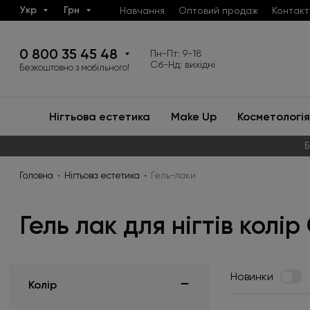
Укр
Грн
Навчання
Оптовий продаж
Контакт
0 800 35 45 48
Пн-Пт: 9-18
Сб-Нд: вихідні
Безкоштовно з мобільного!
Нігтьова естетика
Make Up
Косметологія
Б
Головна
Нігтьова естетика
Гель-лаки
Гель лак для нігтів колір
Новинки
Колір