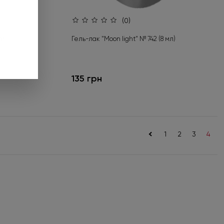
и подарунок».
(0)
 до 01.09.2026.
л)
Гель-лак "Moon light" № 742 (8 мл)
ніше
135 грн
<
1
2
3
4