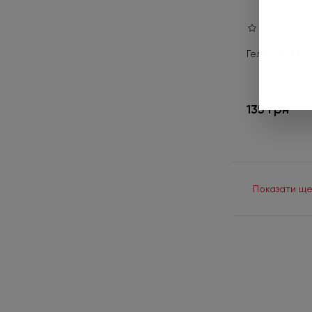
07
1
08 CS
1
Гель-лак "Moon 
08 PL
1
08 RS
2
135 грн
09 AS
2
10 B
2
14 CS
2
15 DS
2
Показати ще
16 DS
2
18 CS
1
20 B
2
30 B
2
40 B
1