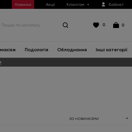
Новинки
Акції
Клієнтам
Кабінет
0
0
макіяж
Подологія
Обладнання
Інші категорії
е
.
за новинками