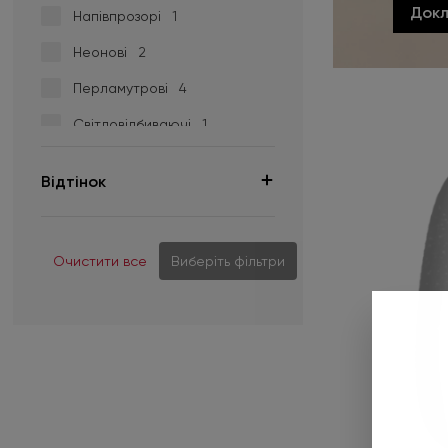
Док
Напівпрозорі
1
Неонові
2
Перламутрові
4
Світловідбиваючі
1
Шимер
4
Відтінок
Очистити все
Виберіть фільтри
03
1
03 RS
1
5D-1
1
05 EC
1
06 RS
1