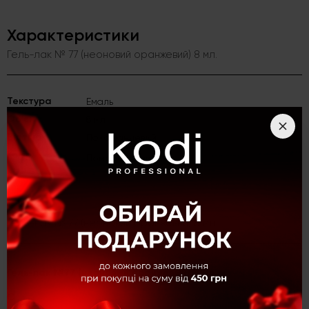
Характеристики
Гель-лак № 77 (неоновий оранжевий) 8 мл.
Текстура
Емаль
Об'єм
8 мл
Відтінок
Помаранчевий
Колір
Помаранчевий
Опис
Гель-лак № 77 (неоновий оранжевий) 8 мл.
Гель-лак №77 (неоновый оранжевый) 8 мл.
Специалисты ногтевой индустрии, выбирая материалы для