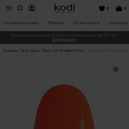
0
0
Нігтьова естетика
Make Up
Косметологія
Догляд за
Безкоштовна доставка по Україні на замовлення від 1500 грн.
Докладніше
.
Головна
Гель-лаки
Гель-лак Конфетті, 8 мл
Гель-лак № 77 (неонов