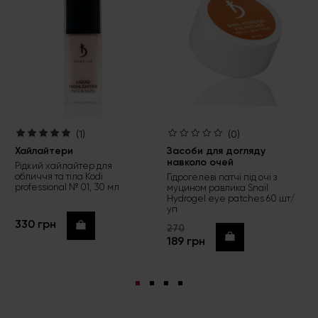
(1)
(0)
Хайлайтери
Засоби для догляду
навколо очей
Рідкий хайлайтер для
обличчя та тіла Kodi
Гідрогелеві патчі під очі з
professional № 01, 30 мл
муцином равлика Snail
Hydrogel eye patches 60 шт/
уп
330 грн
Купити
270
Купити
189 грн