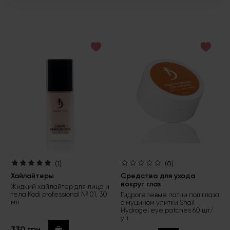
(1)
(0)
Хайлайтеры
Средства для ухода
вокруг глаз
Жидкий хайлайтер для лица и
тела Kodi professional № 01, 30
Гидрогелевые патчи под глаза
мл
с муцином улитки Snail
Hydrogel eye patches 60 шт/
уп
330 грн
Купить