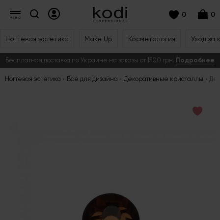
0
0
Ногтевая эстетика
Make Up
Косметология
Уход за 
Бесплатная доставка по Украине на заказы от 1500 грн.
Подробнее
Ногтевая эстетика
Все для дизайна
Декоративные кристаллы
Дек