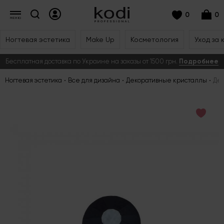
0
0
Ногтевая эстетика
Make Up
Косметология
Уход за 
Бесплатная доставка по Украине на заказы от 1500 грн.
Подробнее
Ногтевая эстетика
Все для дизайна
Декоративные кристаллы
Дек