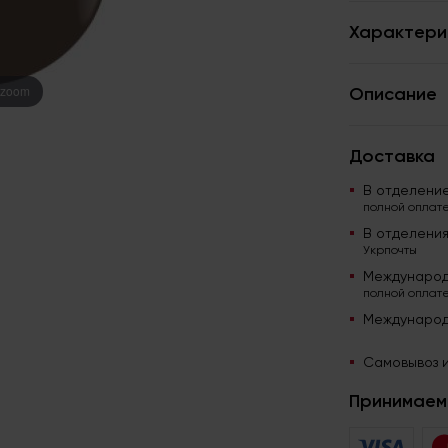
Характери
 zoom
Описание
Доставка
В отделени
полной оплате
В отделени
Укрпочты
Международ
полной оплате
Международ
Самовывоз и
Принимаем 