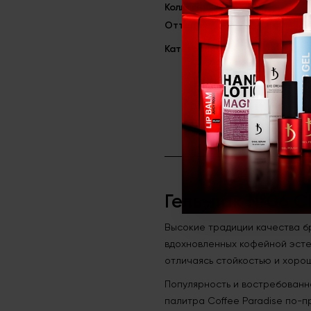
Коллекция
Coffee Paradi
Оттенок
06 CP
Категория
Гель-лаки
Гель-лак №06 C
Высокие традиции качества бр
вдохновленных кофейной эсте
отличаясь стойкостью и хоро
Популярность и востребованно
палитра Coffee Paradise по-п