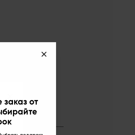
×
 заказ от
выбирайте
рок
Выбрать подарок»