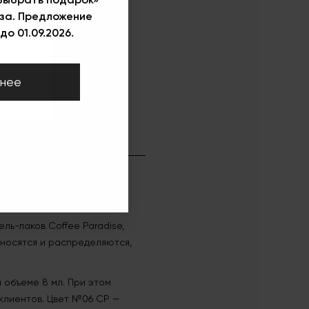
за. Предложение
до 01.09.2026.
нее
ль-лаков Coffee Paradise,
аносятся и распределяются,
 объеме 8 мл. При этом
 клиентов. Цвет №06 CP —