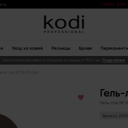
кты
ТОВАР ДНЯ!
ия
Уход за кожей
Ресницы
Брови
Перманентн
Бесплатная доставка по Украине на заказы от 1500 грн.
Подробнее
Гель-лак № 06 CP, 8 мл
Гель-
Гель-лак № 0
Артикул:
2010