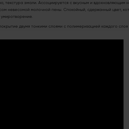
о, текстура эмали. Ассоциируется с вкусным и вдохновляющим н
сом невесомой молочной пены. Спокойный, сдержанный цвет, к
 умиротворение.
крытие двумя тонкими слоями с полимеризацией каждого слоя в