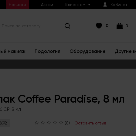
Новинки
Акции
Клиентам
Кабинет
0
0
ый макияж
Подология
Оборудование
Другие 
лак Coffee Paradise, 8 мл
6 CP, 8 мл
(0)
Оставить отзыв
2692