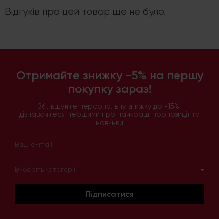
Відгуків про цей товар ще не було.
Отримайте знижку -5% на першу
покупку зараз!
Збільшуйте персональну знижку до -15%,
дізнавайтеся першими про найкращі пропозиції та
новинки
Виберіть категорії
Підписатися