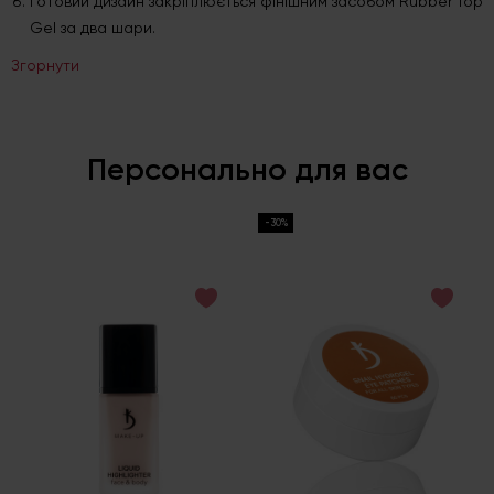
Готовий дизайн закріплюється фінішним засобом Rubber Top
Gel за два шари.
Згорнути
Персонально для вас
-30%