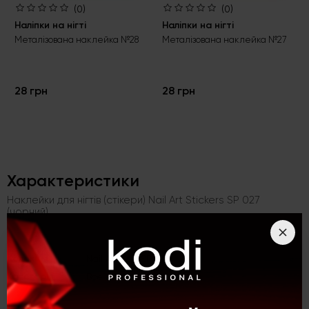
(0)
(0)
Наліпки на нігті
Наліпки на нігті
Металізована наклейка №28
Металізована наклейка №27
28 грн
28 грн
Характеристики
Наклейки для нігтів (стікери) Nail Art Stickers SP 027
(чорний)
Kолекція
Nail Art (YL, SP, BP)
Категорія
Все для дизайну