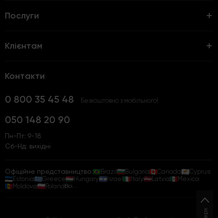
Послуги
Клієнтам
Контакти
0 800 35 45 48
Безкоштовно з мобільного!
050 148 20 90
Пн-Пт: 9-18
Сб-Нд: вихідні
Офіційне представництво:
Brazil
Bulgaria
Canada
Cyprus
Estonia
Greece
Hungary
Israel
Italy
Latvia
Mexico
Moldova
Poland
Всі...