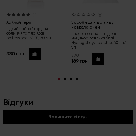
(1)
(0)
Хайлайтери
Засоби для догляду
навколо очей
Рідкий хайлайтер для
обличчя та тіла Kodi
Гідрогелеві патчі під очі з
professional № 01, 30 мл
муцином равлика Snail
Hydrogel eye patches 60 шт/
уп
330 грн
Купити
270
Купити
189 грн
Відгуки
Залишити відгук