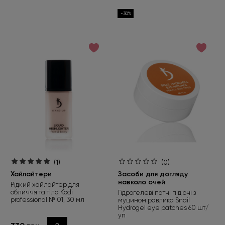
Робіть замовлення від 450 грн та
обирайте подарунок
-30%
Під час оформлення не забудьте натиснути «Обрати
подарунок». Пропозиція діє лише до 01.09.2026.
Детальніше
(1)
(0)
Хайлайтери
Засоби для догляду
навколо очей
Рідкий хайлайтер для
обличчя та тіла Kodi
Гідрогелеві патчі під очі з
professional № 01, 30 мл
муцином равлика Snail
Hydrogel eye patches 60 шт/
уп