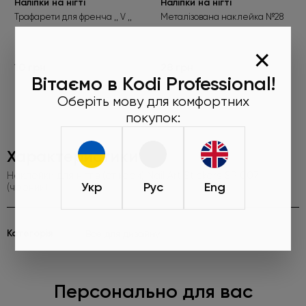
Наліпки на нігті
Наліпки на нігті
Трафарети для френча ,, V ,,
Металізована наклейка №28
×
10 грн
28 грн
Вітаємо в Kodi Professional!
Оберіть мову для комфортних
покупок:
Характеристики
Наклейки для нігтів (стікери) Nail Art Stickers SP 007
Укр
Рус
Eng
(чорний)
Категорія
Все для дизайну
Персонально для вас