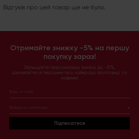
Відгуків про цей товар ще не було.
Отримайте знижку -5% на першу
покупку зараз!
Збільшуйте персональну знижку до -15%,
дізнавайтеся першими про найкращі пропозиції та
новинки
Виберіть категорії
Підписатися