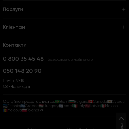
Послуги
Клієнтам
Контакти
0 800 35 45 48
Безкоштовно з мобільного!
050 148 20 90
Пн-Пт: 9-18
Сб-Нд: вихідні
Офіційне представництво:
Brazil
Bulgaria
Canada
Cyprus
Estonia
Greece
Hungary
Israel
Italy
Latvia
Mexico
Moldova
Poland
Всі...