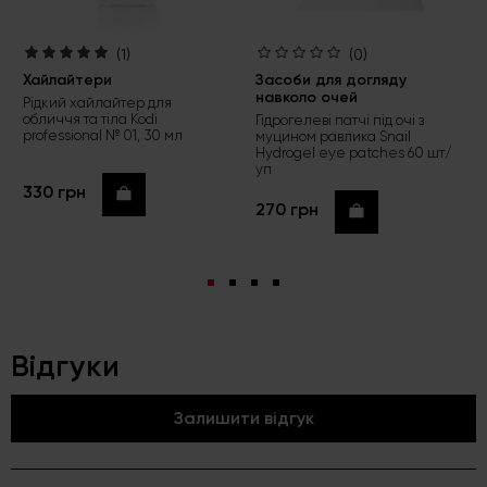
(1)
(0)
Хайлайтери
Засоби для догляду
навколо очей
Рідкий хайлайтер для
обличчя та тіла Kodi
Гідрогелеві патчі під очі з
professional № 01, 30 мл
муцином равлика Snail
Hydrogel eye patches 60 шт/
уп
330 грн
Купити
270 грн
Купити
Відгуки
Залишити відгук