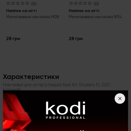
(0)
(0)
Наліпки на нігті
Наліпки на нігті
Металізована наклейка №28
Металізована наклейка №24
28 грн
28 грн
Характеристики
Наклейки для нігтів (стікери) Nail Art Stickers FL 020
(чорний)
Kолекція
Nail Art (FL, LC)
Категорія
Все для дизайну