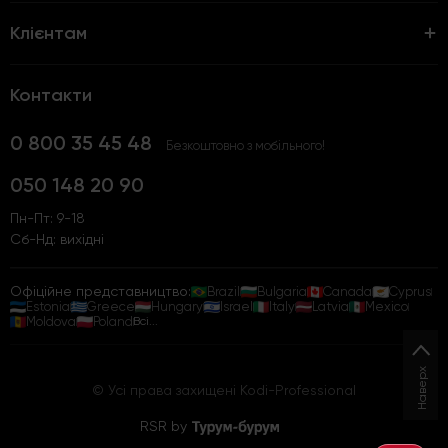
Клієнтам
Контакти
0 800 35 45 48
Безкоштовно з мобільного!
050 148 20 90
Пн-Пт: 9-18
Сб-Нд: вихідні
Офіційне представництво:
Brazil
Bulgaria
Canada
Cyprus
Estonia
Greece
Hungary
Israel
Italy
Latvia
Mexico
Moldova
Poland
Всі...
Наверх
© Усі права захищені Kodi-Professional
RSR by