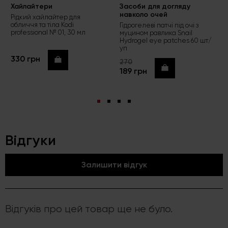
Хайлайтери
Засоби для догляду
навколо очей
Рідкий хайлайтер для
обличчя та тіла Kodi
Гідрогелеві патчі під очі з
professional № 01, 30 мл
муцином равлика Snail
Hydrogel eye patches 60 шт/
уп
330 грн
Купити
270
Купити
189 грн
Відгуки
Залишити відгук
Відгуків про цей товар ще не було.