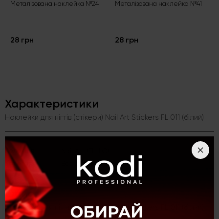
Металізована наклейка №24
Металізована наклейка №41
28 грн
28 грн
Характеристики
Наклейки для нігтів (стікери) Nail Art Stickers FL 011 (білий)
Kолекція
Nail Art (FL, LC)
Категорія
Все для дизайну
Опис
Наклейки для нігтів (стікери) Nail Art Stickers FL 011 (білий)