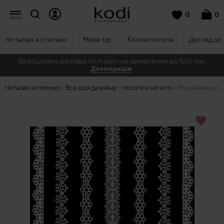
0
0
Нігтьова естетика
Make Up
Косметологія
Догляд за
Безкоштовна доставка по Україні на замовлення від 1500 грн.
Докладніше
.
Нігтьова естетика
Все для дизайну
Наліпки на нігті
Наклейки для ніг