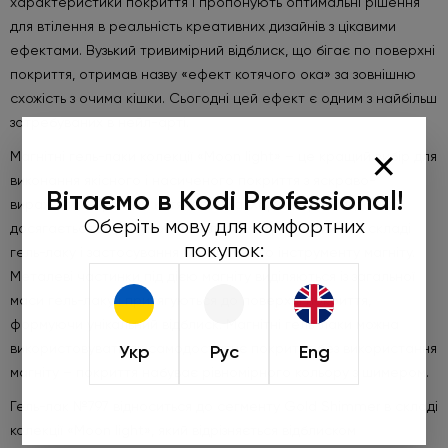
характеристики покриття і пропонують оптимальні рішення
для втілення в реальність креативних дизайнів з цікавими
ефектами. Вузький тривимірний відблиск, що бігає по поверхні
покриття, отримав назву «ефект котячого ока» за зовнішню
схожість з очима кішки. Сьогодні цей ефект є одним з найбільш
затребуваних в нейл-арті.
×
Магнітні гель-лаки колекції «Moon light» – це кращий вибір для
виконання якісного і насиченого покриття з яскраво-
Вітаємо в Kodi Professional!
вираженим ефектом котячого ока. Характерний відблиск
Оберіть мову для комфортних
досягається за рахунок металевих мікрочастинок в складі
покупок:
гель-лаку і застосування спеціального інструменту магніту.
Металеві частинки під дією магніту виділяються із загальної
маси гель-лаку і притягуються до поверхні покриття,
формуючи унікальний відблиск. Магнітні гель-лаки можна
використовувати як самодостатнє покриття без використання
Укр
Рус
Eng
магніту – покриття набуває рівномірного кольору з шимером.
Гель-лак №797 відноситься до сегменту Gold Shimmer в складі
колекції «Moon light», який відрізняється відблиском