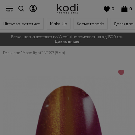
0
0
Нігтьова естетика
Make Up
Косметологія
Догляд за
Безкоштовна доставка по Україні на замовлення від 1500 грн.
Докладніше
.
Гель-лак "Moon light" № 797 (8 мл)