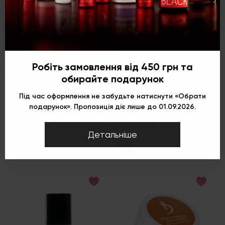
абразив, діаметр 028)
Насадка Конус зрізаний великий, застосовується для обробки
нігтя на зовнішній і внутрішній стороні (зайвий матеріал),
формування вільного краю нігтя. Робочий шар - алмазне
напилення. Діаметр тримача - 2,35 мм
Робіть замовлення від 450 грн та
Згорнути
обирайте подарунок
Під час оформлення не забудьте натиснути «Обрати
подарунок». Пропозиція діє лише до 01.09.2026.
Персонально для вас
Детальніше
-30%