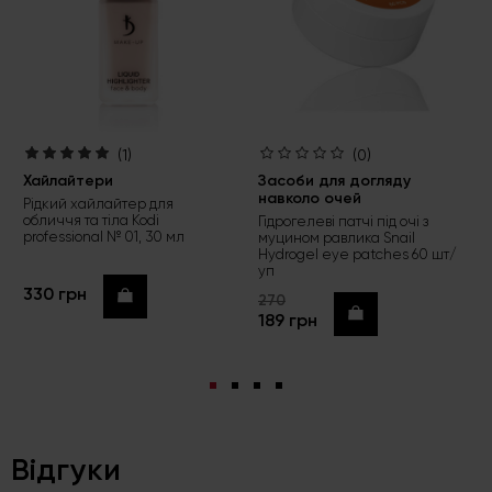
(1)
(0)
Хайлайтери
Засоби для догляду
навколо очей
Рідкий хайлайтер для
обличчя та тіла Kodi
Гідрогелеві патчі під очі з
professional № 01, 30 мл
муцином равлика Snail
Hydrogel eye patches 60 шт/
уп
330 грн
Купити
270
Купити
189 грн
Відгуки