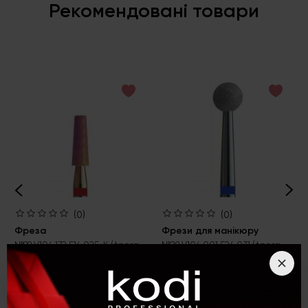
Рекомендовані товари
(0)
(0)
Фреза
Фрези для манікюру
№99 V104.172.514.025_K (фреза
№29 V104.001.524.031 (фреза
алмазна конус усічений 172, d
алмазна куля 001, d = 3,1 мм,
= 2,5 мм, м'який абразив,
середній абразив)
напилення хамелеон)
91 грн
146 грн