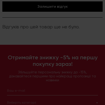
Залишити відгук
Відгуків про цей товар ще не було.
Отримайте знижку -5% на першу
покупку зараз!
Збільшуйте персональну знижку до -15%,
дізнавайтеся першими про найкращі пропозиції та
новинки
Виберіть категорії