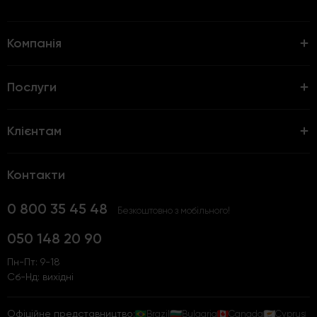
Компанія
Послуги
Клієнтам
Контакти
0 800 35 45 48
Безкоштовно з мобільного!
050 148 20 90
Пн-Пт: 9-18
Сб-Нд: вихідні
Офіційне представництво:
Brazil
Bulgaria
Canada
Cyprus