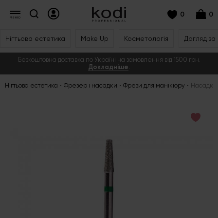
0
0
Нігтьова естетика
Make Up
Косметологія
Догляд за
Безкоштовна доставка по Україні на замовлення від 1500 грн.
Докладніше
.
Нігтьова естетика
Фрезер і насадки
Фрези для манікюру
Насадка 