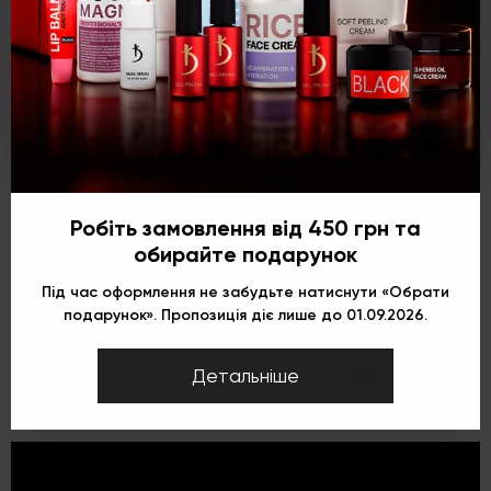
эксплуатации.
Укр
Рус
Eng
Характеристики:
· Высота: 320 мм
· Длина: 370 мм
· Ширина: 240 мм
Высота нижнего отделения 95 мм
Робіть замовлення від 450 грн та
Высота среднего отделения 60 мм
обирайте подарунок
. Вес: 4,5 кг
Під час оформлення не забудьте натиснути «Обрати
подарунок». Пропозиція діє лише до 01.09.2026.
В наличии и другие позиции серии кейсов для мастеров
перманентного макияжа.
Детальніше
*Максимальная скидка на товар 10%