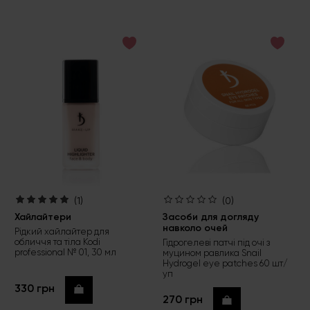
(1)
(0)
Хайлайтери
Засоби для догляду
навколо очей
Рідкий хайлайтер для
обличчя та тіла Kodi
Гідрогелеві патчі під очі з
professional № 01, 30 мл
муцином равлика Snail
Hydrogel eye patches 60 шт/
уп
330 грн
Купити
270 грн
Купити