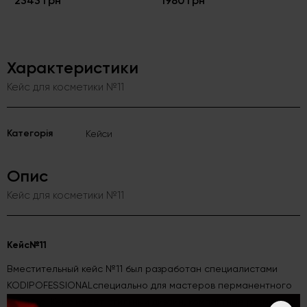
2343 грн
1980 грн
Характеристики
Кейс для косметики №11
Категорія
Кейси
Опис
Кейс для косметики №11
Кейс№11
Вместительный кейс №11 был разработан специалистами
KODIPOFESSIONALспециально для мастеров перманентного
макияжа. Кейс имеет стильный дизайн, компактные размеры и