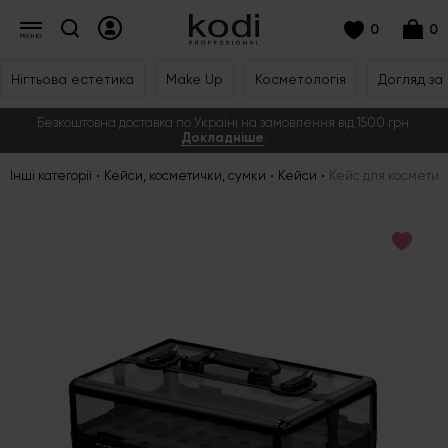
0
0
Нігтьова естетика
Make Up
Косметологія
Догляд за
Безкоштовна доставка по Україні на замовлення від 1500 грн.
Докладніше
.
Інші категорії
Кейси, косметички, сумки
Кейси
Кейс для косметик