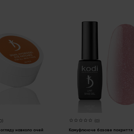
0)
(0)
огляду навколо очей
Камуфлююче базове покриття L