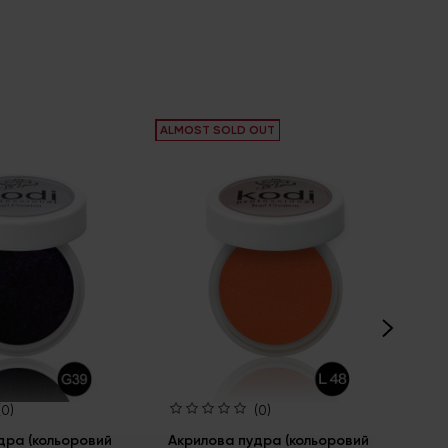
ALMOST SOLD OUT
ALM
(0)
(0)
дра (кольоровий
Акрилова пудра (кольоровий
Ак