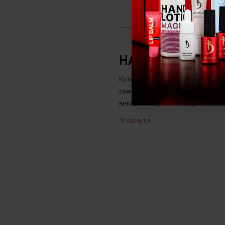
НАБІР КОЛЬОРО
Колекція «Spring Wild» - (G-2
сяяння. Використовується для 
використовуватись з фіолето
Згорнути