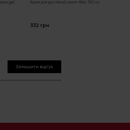
Aci
base gel
Крем для рук Hand cream-filler, 150 мл
Без
гел
332 грн
24
Залишити відгук