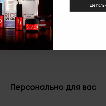
Деталь
Набір кольорових акрилів G3 (12 шт)
ВОГО АКРИЛУ G3 (12 ШТ)
5 — G-36) – 12 кольорів з додаванням дрібнодисперсного глітеру, 
моделювання стилізованого френча - нігтів та для різних видів т
вим та прозорим мономерами.
Персонально для вас