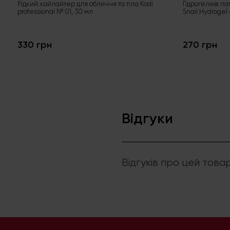
Рідкий хайлайтер для обличчя та тіла Kodi
Гідрогелеві па
professional № 01, 30 мл
Snail Hydrogel
330 грн
270 грн
Відгуки
Відгуків про цей това