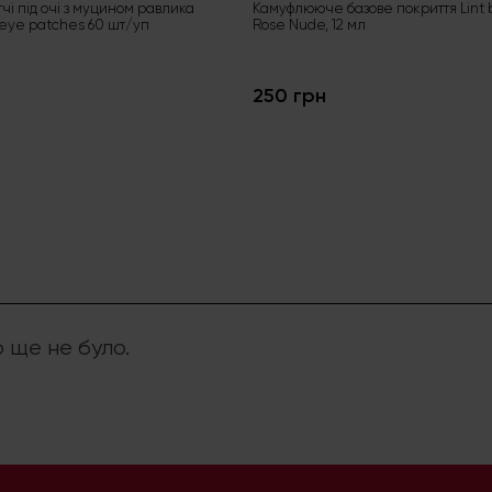
тчі під очі з муцином равлика
Камуфлююче базове покриття Lint 
 eye patches 60 шт/уп
Rose Nude, 12 мл
250 грн
р ще не було.