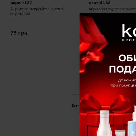
акрил) L22
акрил) L63
Акрилова пудра (кольоровий
Акрилова пудра (кольор
акрил) L22
акрил) L63
78 грн
78 грн
Категорія
Акрилова сист