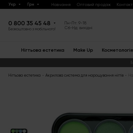
Укр
Грн
Навчання
Оптовий продаж
Контакт
0 800 35 45 48
Пн-Пт: 9-18
Сб-Нд: вихідні
Безкоштовно з мобільного!
Нігтьова естетика
Make Up
Косметологія
Б
Нігтьова естетика
Акрилова система для нарощування нігтів
На