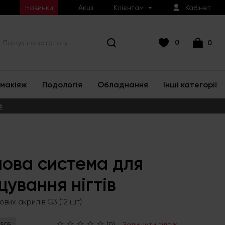
Новинки
Акції
Клієнтам
Кабінет
0
0
макіяж
Подологія
Обладнання
Інші категорії
е
.
ова система для
ування нігтів
вих акрилів G3 (12 шт)
(0)
Залишити відгук
1505