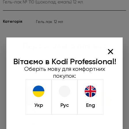
Гель-лак № 110 (шоколад, емаль) 12 мл.
Категорія
Гель лак 12 мл
Персонально для вас
×
Вітаємо в Kodi Professional!
Оберіть мову для комфортних
покупок:
Укр
Рус
Eng