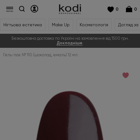
0
0
Нігтьова естетика
Make Up
Косметологія
Догляд за
Безкоштовна доставка по Україні на замовлення від 1500 грн.
Докладніше
.
Гель-лак № 110 (шоколад, емаль) 12 мл.