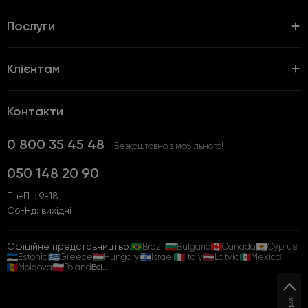
Послуги
Клієнтам
Контакти
0 800 35 45 48
Безкоштовно з мобільного!
050 148 20 90
Пн-Пт: 9-18
Сб-Нд: вихідні
Офіційне представництво:
Brazil
Bulgaria
Canada
Cyprus
Estonia
Greece
Hungary
Israel
Italy
Latvia
Mexico
Moldova
Poland
Всі...