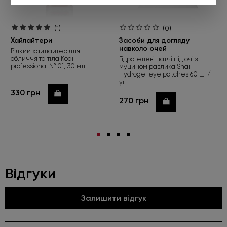
(1)
(0)
Хайлайтери
Засоби для догляду
навколо очей
Рідкий хайлайтер для
обличчя та тіла Kodi
Гідрогелеві патчі під очі з
professional № 01, 30 мл
муцином равлика Snail
Hydrogel eye patches 60 шт/
уп
330 грн
Купити
270 грн
Купити
Відгуки
Залишити відгук