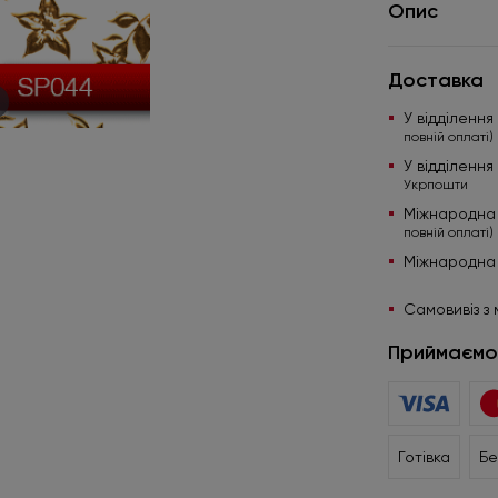
Опис
Доставка
У відділенн
повній оплаті)
У відділенн
Укрпошти
Міжнародна
повній оплаті)
Міжнародна
Самовивіз з 
Приймаємо
Готівка
Бе