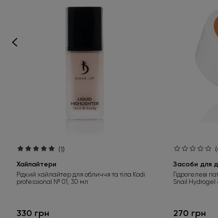
(1)
(
Хайлайтери
Засоби для д
Рідкий хайлайтер для обличчя та тіла Kodi
Гідрогелеві па
professional № 01, 30 мл
Snail Hydrogel
330 грн
270 грн