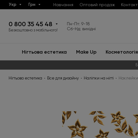
Укр
Грн
Навчання
Оптовий продаж
Контакт
0 800 35 45 48
Пн-Пт: 9-18
Сб-Нд: вихідні
Безкоштовно з мобільного!
Нігтьова естетика
Make Up
Косметологія
Б
Нігтьова естетика
Все для дизайну
Наліпки на нігті
Наклейки д