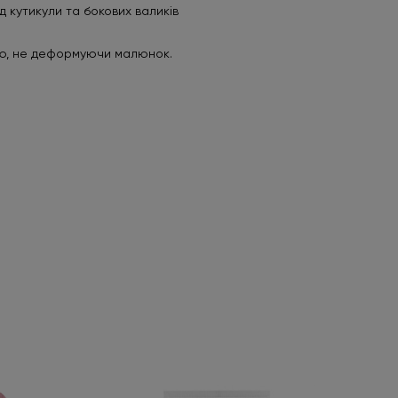
д кутикули та бокових валиків
кою, не деформуючи малюнок.
HEM