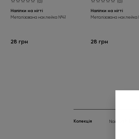
(0)
(0)
Наліпки на нігті
Наліпки на нігті
Металізована наклейка №41
Металізована наклейка
28 грн
28 грн
Kолекція
Nail Art (YL, SP