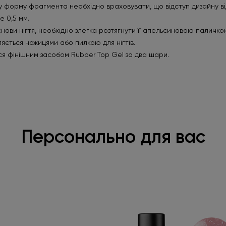
у форму фрагмента необхідно враховувати, що відступ дизайну ві
 0,5 мм.
снови нігтя, необхідно злегка розтягнути її апельсиновою палич
яється ножицями або пилкою для нігтів.
ся фінішним засобом Rubber Top Gel за два шари.
Персонально для вас