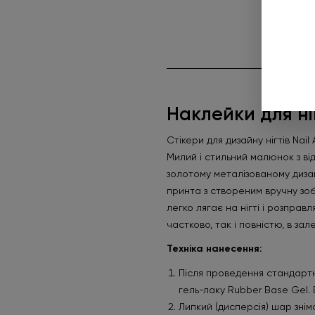
Наклейки для ніг
Стікери для дизайну нігтів Nai
Милий і стильний малюнок з в
золотому металізованому диза
принта з створеним вручну зоб
легко лягає на нігті і розправ
частково, так і повністю, в зал
Техніка нанесення:
Після проведення стандартн
гель-лаку Rubber Base Gel.
Липкий (дисперсія) шар зні