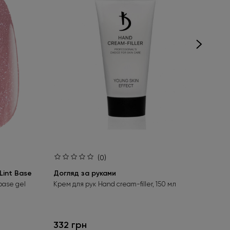
(0)
int Base
Догляд за руками
Ба
Aci
base gel
Крем для рук Hand cream-filler, 150 мл
Без
гел
332 грн