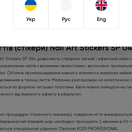
Опис
Укр
Рус
Eng
Наклейки для нігтів (стікери) Nail Art Stickers SP 044 (золото)
тів (стікери) Nail Art Stickers SP 0
l Art Stickers SP 044 дозволяють створити легкий і ефектний нейл-а
ідокремлених квітів з великими пелюстками і витончено промальо
йні. Об'ємне промальовування кожного елемента малюнка забезп
раженням в техніці лиття. Малюнки розташовані на еластичною то
ляється за формою нігтьової пластини. Квіти можна поміщати на г
ежності від бажаного ефекту в результаті.
ої процедури гігієнічного манікюру, поверхня нігтя знежирюється
 Вирівнюючий базовий шар необхідно просушити 2 хвилини в UV-ла
мається спеціальною рідиною Cleanser KODI PROFESSIONAL.