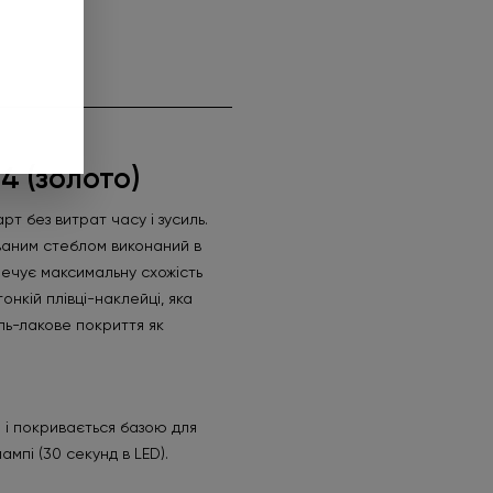
44 (золото)
рт без витрат часу і зусиль.
ваним стеблом виконаний в
ечує максимальну схожість
нкій плівці-наклейці, яка
ель-лакове покриття як
 і покривається базою для
мпі (30 секунд в LED).