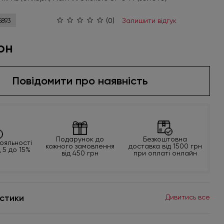
(0)
Залишити відгук
5893
рн
Повідомити про наявність
Подарунок до
Безкоштовна
ояльності
кожного замовлення
доставка від 1500 грн
д 5 до 15%
від 450 грн
при оплаті онлайн
стики
Дивитись все