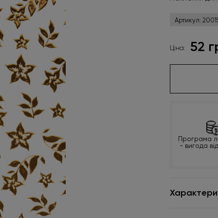
Артикул:
2001
52 г
Ціна:
Програма л
- вигода ві
Характери