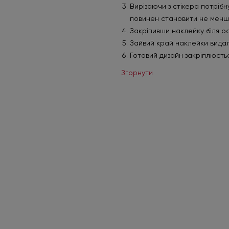
Вирізаючи з стікера потрібн
повинен становити не менше
Закріпивши наклейку біля о
Зайвий край наклейки видал
Готовий дизайн закріплюєть
Згорнути