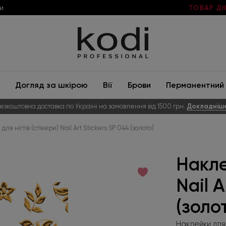
и
ТОВАР ДН
Догляд за шкірою
Вії
Брови
Перманентний 
езкоштовна доставка по Україні на замовлення від 1500 грн.
Докладніш
ля нігтів (стікери) Nail Art Stickers SP 044 (золото)
Накле
Nail A
(золо
Наклейки для н