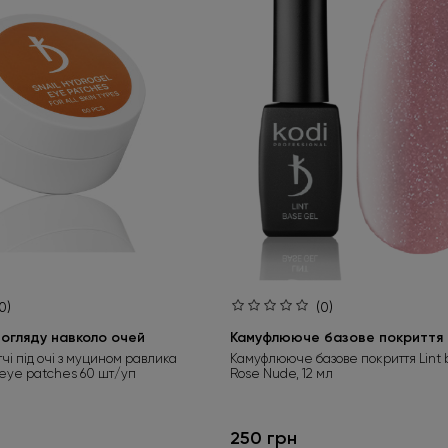
0)
(0)
огляду навколо очей
Камуфлююче базове покриття L
тчі під очі з муцином равлика
Камуфлююче базове покриття Lint 
 eye patches 60 шт/уп
Rose Nude, 12 мл
250 грн