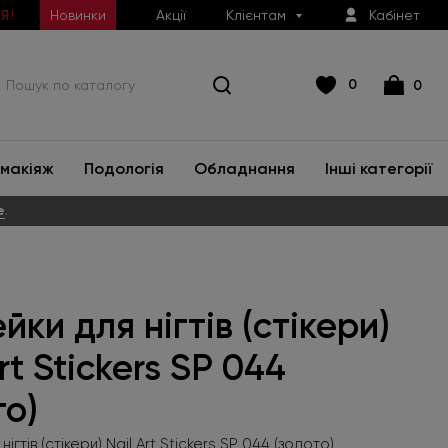
Новинки
Акції
Клієнтам
Кабінет
Я!
0
0
макіяж
Подологія
Обладнання
Інші категорії
е
.
йки для нігтів (стікери)
rt Stickers SP 044
то)
ігтів (стікери) Nail Art Stickers SP 044 (золото)