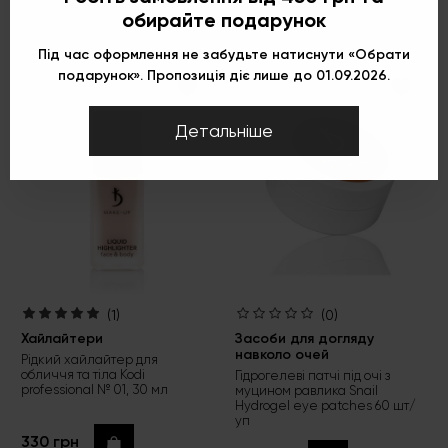
обирайте подарунок
Під час оформлення не забудьте натиснути «Обрати
подарунок». Пропозиція діє лише до 01.09.2026.
Детальніше
(1)
(0)
Хайлайтери
Засоби для догляду
навколо очей
Рідкий хайлайтер для
обличчя та тіла Kodi
Гідрогелеві патчі під очі з
professional № 01, 30 мл
муцином равлика Snail
Hydrogel eye patches 60 шт/
уп
330 грн
Купити