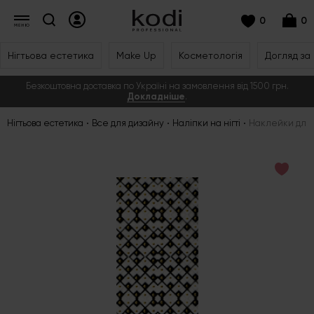
0
0
Нігтьова естетика
Make Up
Косметологія
Догляд за
Безкоштовна доставка по Україні на замовлення від 1500 грн.
Докладніше
.
Нігтьова естетика
Все для дизайну
Наліпки на нігті
Наклейки для ніг