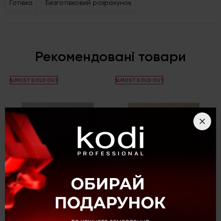
Готівка
Безготівковий розрахунок
Рекомендовані товари
ALMOST SOLD OUT
ALMOST SOLD OUT
(0)
(0)
Наліпки на нігті
Наліпки на нігті