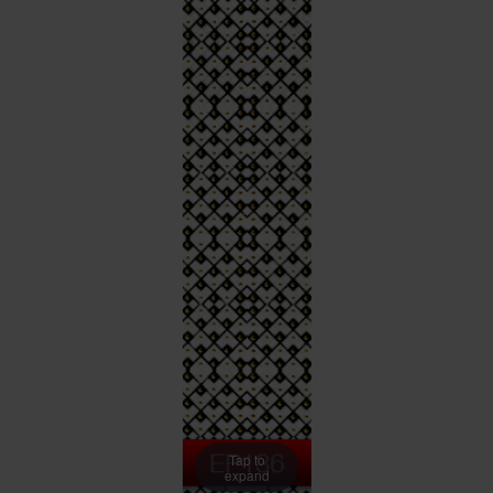
Tap to
expand