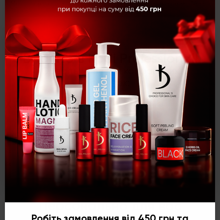
Металізована наклейка №42
Металізована наклейка №33
×
28 грн
28 грн
Вітаємо в Kodi Professional!
Оберіть мову для комфортних
покупок:
Характеристики
Наклейки для нігтів (стікери) Nail Art Stickers EP 136
Укр
Рус
Eng
Kолекція
Nail Art (EP)
Категорія
Все для дизайну
Персонально для вас
Робіть замовлення від 450 грн та