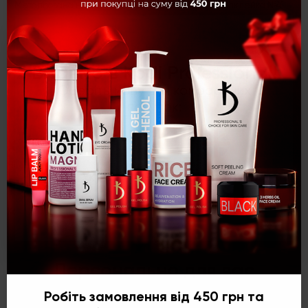
Металізована наклейка №42
Металізована наклейка №41
×
28 грн
28 грн
Вітаємо в Kodi Professional!
Оберіть мову для комфортних
покупок:
Характеристики
Наклейки для нігтів (стікери) Nail Art Stickers EP 133
Укр
Рус
Eng
Категорія
Все для дизайну
Персонально для вас
Робіть замовлення від 450 грн та