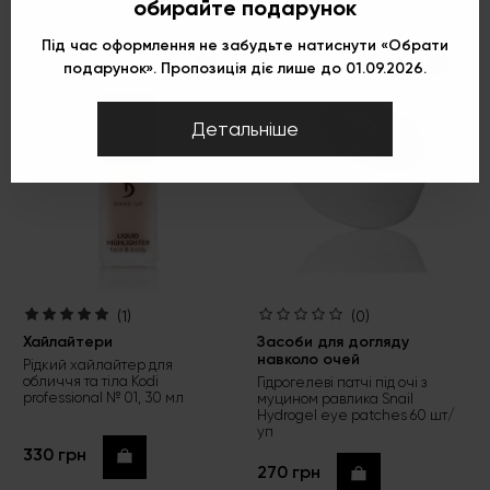
обирайте подарунок
Під час оформлення не забудьте натиснути «Обрати
подарунок». Пропозиція діє лише до 01.09.2026.
Детальніше
(1)
(0)
Хайлайтери
Засоби для догляду
навколо очей
Рідкий хайлайтер для
обличчя та тіла Kodi
Гідрогелеві патчі під очі з
professional № 01, 30 мл
муцином равлика Snail
Hydrogel eye patches 60 шт/
уп
330 грн
Купити
270 грн
Купити