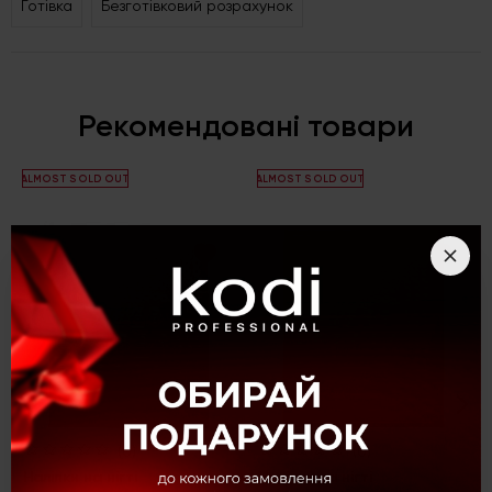
Готівка
Безготівковий розрахунок
Рекомендовані товари
ALMOST SOLD OUT
ALMOST SOLD OUT
(0)
(0)
Наліпки на нігті
Наліпки на нігті