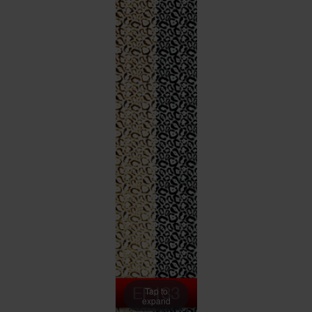
Tap to
expand