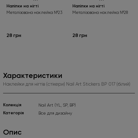
Наліпки на нігті
Наліпки на нігті
Металізована наклейка №23
Металізована наклейка №28
28 грн
28 грн
Характеристики
Наклейки для нігтів (стікери) Nail Art Stickers BP 017 (білий)
Kолекція
Nail Art (YL, SP, BP)
Категорія
Все для дизайну
Опис