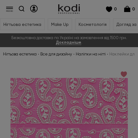
0
0
Нігтьова естетика
Make Up
Косметологія
Догляд за
Безкоштовна доставка по Україні на замовлення від 1500 грн.
Докладніше
.
Нігтьова естетика
Все для дизайну
Наліпки на нігті
Наклейки для ніг