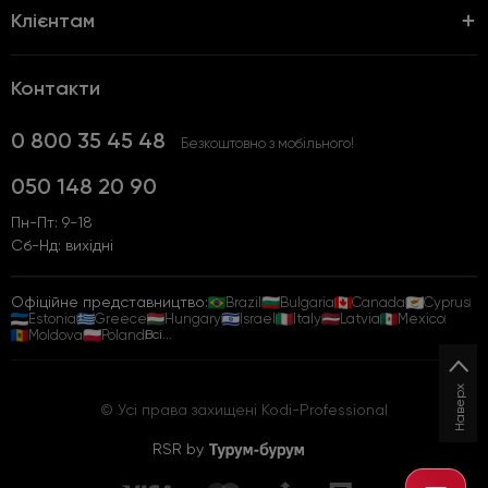
Клієнтам
Контакти
0 800 35 45 48
Безкоштовно з мобільного!
050 148 20 90
Пн-Пт: 9-18
Сб-Нд: вихідні
Офіційне представництво:
Brazil
Bulgaria
Canada
Cyprus
Estonia
Greece
Hungary
Israel
Italy
Latvia
Mexico
Moldova
Poland
Всі...
Наверх
© Усі права захищені Kodi-Professional
RSR by