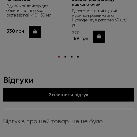
навколо очей
Рідкий хайлайтер для
обличчя та тіла Kodi
Гідрогелеві патчі під очі з
professional № 01, 30 мл
муцином равлика Snail
Hydrogel eye patches 60 шт/
уп
330 грн
Купити
270
Купити
189 грн
Відгуки
Залишити відгук
Відгуків про цей товар ще не було.