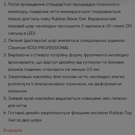
Після проведення стандартної процедури гігієнічного
манікюру, поверхня нігтя знежирюється і покривається
Робіть замовлення від 450 грн та
базою для гель-лаку Rubber Base Gel. Вирівнюючий
обирайте подарунок
базовий шар необхідно просушити 2 хвилини в UV-лампі (30
Під час оформлення не забудьте натиснути «Обрати
секунд в LED).
подарунок». Пропозиція діє лише до 01.09.2026.
Липкий (дисперсія) шар знімається спеціальною рідиною
Cleanser KODI PROFESSIONAL.
Вирізаючи з стікера потрібну форму фрагмента необхідно
Детальніше
враховувати, що відступ дизайну від кутикули та бокових
валиків повинен становити не менше 0,5 мм.
Закріпивши наклейку біля основи нігтя, необхідно злегка
розтягнути її апельсиновою паличкою, не деформуючи
малюнок.
Зайвий край наклейки видаляється ножицями або пилкою
для нігтів.
Готовий дизайн закріплюється фінішним засобом Rubber Top
Gel за два шари.
Згорнути