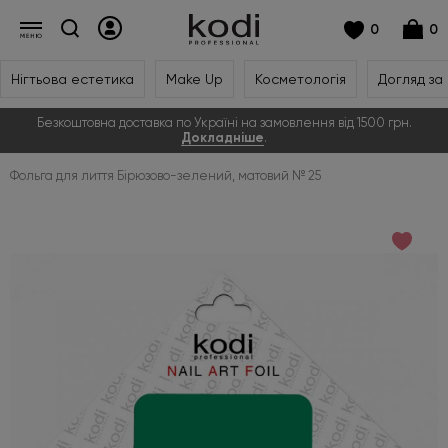
0
0
Нігтьова естетика
Make Up
Косметологія
Догляд за
Безкоштовна доставка по Україні на замовлення від 1500 грн.
Докладніше
.
Фольга для лиття Бірюзово-зелений, матовий № 25