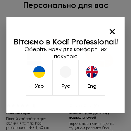
Персонально для вас
×
Вітаємо в Kodi Professional!
Оберіть мову для комфортних
покупок:
Укр
Рус
Eng
(1)
(0)
Хайлайтери
Засоби для догляду
навколо очей
Рідкий хайлайтер для
обличчя та тіла Kodi
Гідрогелеві патчі під очі з
professional № 01, 30 мл
муцином равлика Snail