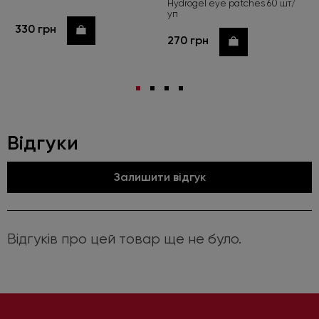
Hydrogel eye patches 60 шт/
уп
330 грн
Купити
Робіть замовлення від 450 грн та
270 грн
Купити
обирайте подарунок
Під час оформлення не забудьте натиснути «Обрати
подарунок». Пропозиція діє лише до 01.09.2026.
Детальніше
Відгуки
Залишити відгук
Відгуків про цей товар ще не було.