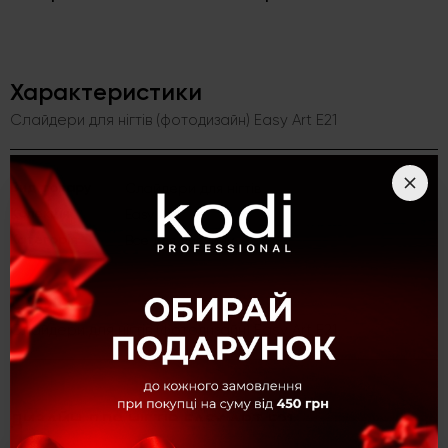
Характеристики
Слайдери для нігтів (фотодизайн) Easy Art E21
Вид товару
Слайдери для нігтів
Kолекція
Easy Art
Категорія
Все для дизайну
Опис
Слайдери для нігтів (фотодизайн) Easy Art E21
ДИЗАЙН ДЛЯ НІГТІВ EASY ART E21