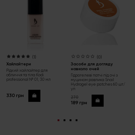
(1)
(0)
Хайлайтери
Засоби для догляду
навколо очей
Рідкий хайлайтер для
обличчя та тіла Kodi
Гідрогелеві патчі під очі з
professional № 01, 30 мл
муцином равлика Snail
Hydrogel eye patches 60 шт/
уп
330 грн
Купити
270
Купити
189 грн