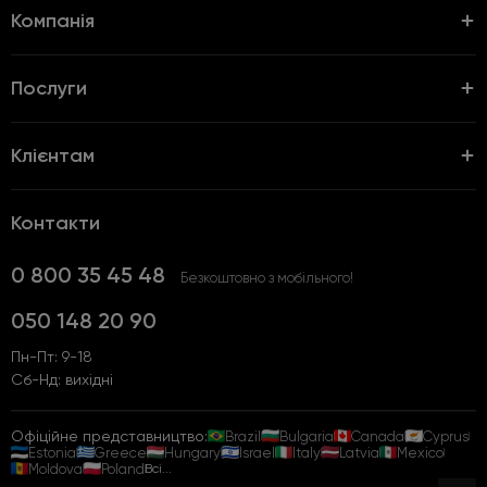
Компанія
Послуги
Клієнтам
Контакти
0 800 35 45 48
Безкоштовно з мобільного!
050 148 20 90
Пн-Пт: 9-18
Сб-Нд: вихідні
Офіційне представництво:
Brazil
Bulgaria
Canada
Cyprus
Estonia
Greece
Hungary
Israel
Italy
Latvia
Mexico
Moldova
Poland
Всі...