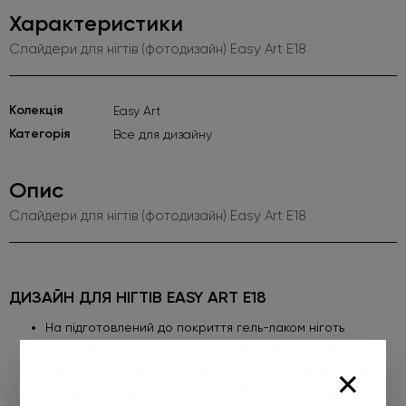
Характеристики
Слайдери для нігтів (фотодизайн) Easy Art E18
Kолекція
Easy Art
Категорія
Все для дизайну
Опис
Слайдери для нігтів (фотодизайн) Easy Art E18
ДИЗАЙН ДЛЯ НІГТІВ EASY ART E18
На підготовлений до покриття гель-лаком ніготь
нанести Rubber Base Gel., просушити 2 хвилини в УФ
×
лампі або 30 секунд в LED-лампі. Зняти дисперсійний
шар за допомогою Cleanser KODI PROFESSIONAL.