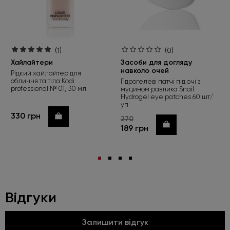
(1)
(0)
Хайлайтери
Засоби для догляду
навколо очей
Рідкий хайлайтер для
обличчя та тіла Kodi
Гідрогелеві патчі під очі з
professional № 01, 30 мл
муцином равлика Snail
Hydrogel eye patches 60 шт/
уп
330 грн
Купити
270
Купити
189 грн
Відгуки
Залишити відгук