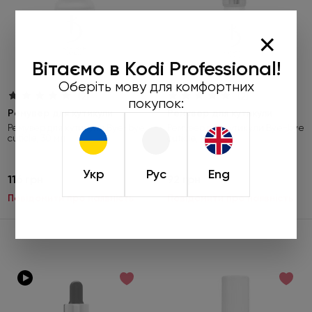
×
Вітаємо в Kodi Professional!
Оберіть мову для комфортних
(2)
(2)
покупок:
Ремувер для кутикули
Ремувер для кутикули
Ремувер для кутикули Bye-bye
Ремувер для кутикули Bye-bye
cuticle, 30 мл
cuticle, 15 мл
Укр
Рус
Eng
116 грн
92 грн
Повідомити про наявність
Повідомити про наявність
Робіть замовлення від 450 грн та
обирайте подарунок