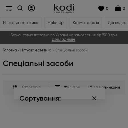
0
0
Нігтьова естетика
Make Up
Косметологія
Догляд за
Безкоштовна доставка по Україні на замовлення від 1500 грн.
Докладніше
.
Головна
Нігтьова естетика
Спеціальні засоби
Спеціальні засоби
Категорія
Фильтри
за новинками
Сортування:
за популярністю