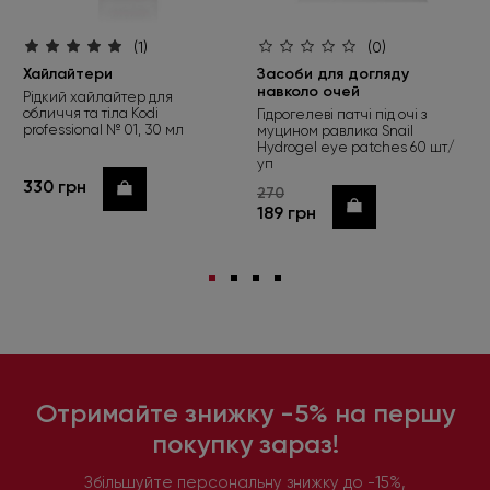
(1)
(0)
Хайлайтери
Засоби для догляду
навколо очей
Рідкий хайлайтер для
обличчя та тіла Kodi
Гідрогелеві патчі під очі з
professional № 01, 30 мл
муцином равлика Snail
Hydrogel eye patches 60 шт/
уп
330 грн
Купити
270
Купити
189 грн
Отримайте знижку -5% на першу
покупку зараз!
Збільшуйте персональну знижку до -15%,