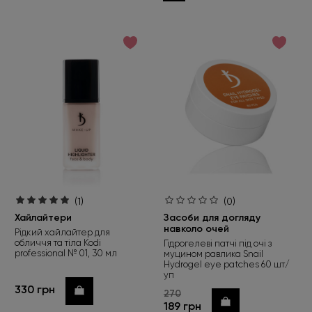
(1)
(0)
Хайлайтери
Засоби для догляду
навколо очей
Рідкий хайлайтер для
обличчя та тіла Kodi
Гідрогелеві патчі під очі з
professional № 01, 30 мл
муцином равлика Snail
Hydrogel eye patches 60 шт/
уп
330 грн
Купити
270
Купити
189 грн