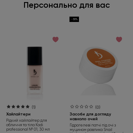
Персонально для вас
-30%
(1)
(0)
Хайлайтери
Засоби для догляду
навколо очей
Рідкий хайлайтер для
обличчя та тіла Kodi
Гідрогелеві патчі під очі з
professional № 01, 30 мл
муцином равлика Snail