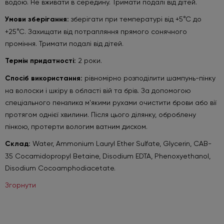
водою. Не вживати в середину. Тримати подалі від дітей.
Умови зберігання:
зберігати при температурі від +5°С до
+25°С. Захищати від потрапляння прямого сонячного
проміння. Тримати подалі від дітей.
Термін придатності:
2 роки.
Спосіб використання:
рівномірно розподілити шампунь-пінку
на волоски і шкіру в області вій та брів. За допомогою
спеціального пензлика м'якими рухами очистити брови або вії
протягом однієї хвилини. Після цього ділянку, оброблену
пінкою, протерти вологим ватним диском.
Склад:
Water, Ammonium Lauryl Ether Sulfate, Glycerin, CAB-
35 Cocamidopropyl Betaine, Disodium EDTA, Phenoxyethanol,
Disodium Cocoamphodiacetate.
Згорнути