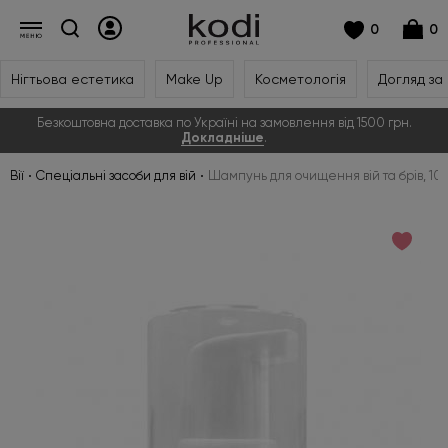
0
0
Нігтьова естетика
Make Up
Косметологія
Догляд за
Безкоштовна доставка по Україні на замовлення від 1500 грн.
Докладніше
.
Вії
Спеціальні засоби для вій
Шампунь для очищення вій та брів, 10