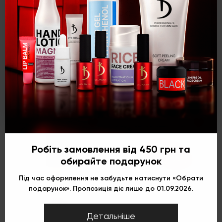
Оберіть мову для комфортних
Колір – чорний.
покупок:
Згорнути
Персонально для вас
Укр
Рус
Eng
Робіть замовлення від 450 грн та
обирайте подарунок
Під час оформлення не забудьте натиснути «Обрати
подарунок». Пропозиція діє лише до 01.09.2026.
Детальніше