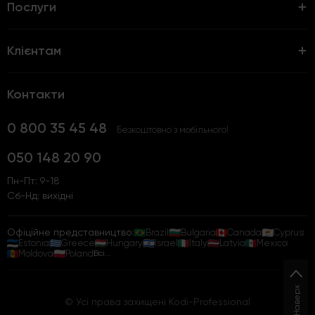
Послуги
Клієнтам
Контакти
0 800 35 45 48
Безкоштовно з мобільного!
050 148 20 90
Пн-Пт: 9-18
Сб-Нд: вихідні
Офіційне представництво:
Brazil
Bulgaria
Canada
Cyprus
Estonia
Greece
Hungary
Israel
Italy
Latvia
Mexico
Moldova
Poland
Всі...
Наверх
© Усі права захищені Kodi-Professional