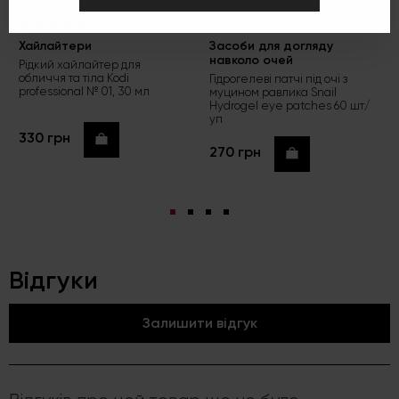
(1)
(0)
Хайлайтери
Засоби для догляду
навколо очей
Рідкий хайлайтер для
обличчя та тіла Kodi
Гідрогелеві патчі під очі з
professional № 01, 30 мл
муцином равлика Snail
Hydrogel eye patches 60 шт/
уп
330 грн
Купити
270 грн
Купити
Відгуки
Залишити відгук