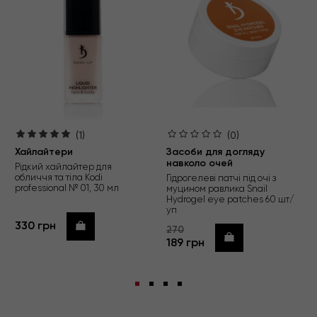
(1)
(0)
Хайлайтери
Засоби для догляду
навколо очей
Рідкий хайлайтер для
обличчя та тіла Kodi
Гідрогелеві патчі під очі з
professional № 01, 30 мл
муцином равлика Snail
Hydrogel eye patches 60 шт/
уп
330 грн
Купити
270
Купити
189 грн