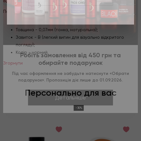
відрізняються м'якістю, еластичністю і шовковистістю.
Параметри:
Довжина - 13мм;
Товщина - 0,07мм (тонка, натуральна);
Завиток - В (легкий вигин для візуально відкритого
погляду);
Робіть замовлення від 450 грн та
Колір - чорний.
обирайте подарунок
Згорнути
Під час оформлення не забудьте натиснути «Обрати
подарунок». Пропозиція діє лише до 01.09.2026.
Персонально для вас
Детальніше
-30%