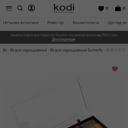
0
0
Нігтьова естетика
Make Up
Косметологія
Догляд за
Безкоштовна доставка по Україні на замовлення від 1500 грн.
Докладніше
.
Вії
Вії для нарощування
Вії для нарощування Butterfly
Вії B 0.07 (1