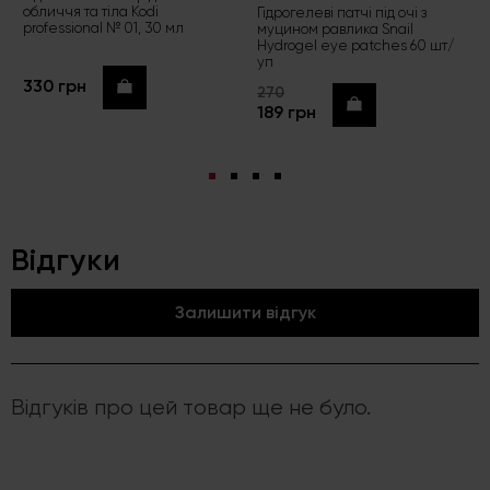
обличчя та тіла Kodi
Гідрогелеві патчі під очі з
professional № 01, 30 мл
муцином равлика Snail
Hydrogel eye patches 60 шт/
уп
330 грн
Купити
270
Купити
189 грн
Відгуки
Залишити відгук
Відгуків про цей товар ще не було.