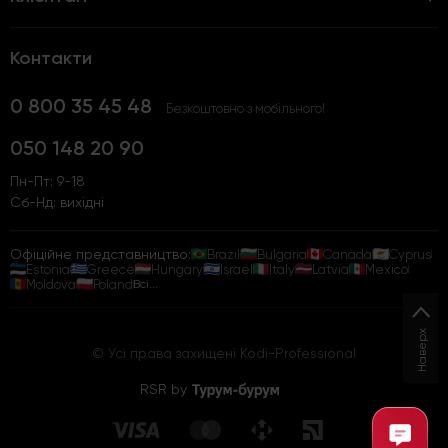
Контакти
0 800 35 45 48
Безкоштовно з мобільного!
050 148 20 90
Пн-Пт: 9-18
Сб-Нд: вихідні
Офіційне представництво:
Brazil
Bulgaria
Canada
Cyprus
Estonia
Greece
Hungary
Israel
Italy
Latvia
Mexico
Moldova
Poland
Всі...
Наверх
© Усі права захищені Kodi-Professional
RSR by