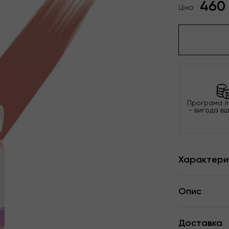
460
Ціна:
Програма л
- вигода ві
Характери
Опис
Доставка