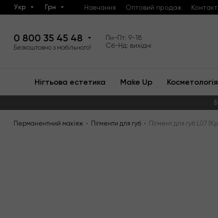
Укр
Грн
Навчання
Оптовий продаж
Контакт
0 800 35 45 48
Пн-Пт: 9-18
Сб-Нд: вихідні
Безкоштовно з мобільного!
Нігтьова естетика
Make Up
Косметологія
Б
Перманентний макіяж
Пігменти для губ
Пігмент для губ L07 (К