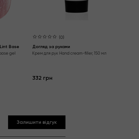
(0)
int Base
Догляд за руками
Ба
Aci
base gel
Крем для рук Hand cream-filler, 150 мл
Без
гел
332 грн
24
Залишити відгук