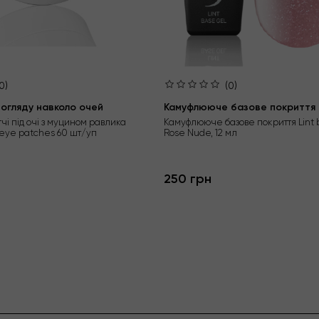
0)
(0)
огляду навколо очей
Камуфлююче базове покриття L
тчі під очі з муцином равлика
Камуфлююче базове покриття Lint 
 eye patches 60 шт/уп
Rose Nude, 12 мл
250 грн