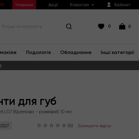
Новинки
Акції
Клієнтам
Кабінет
Я!
0
0
макіяж
Подологія
Обладнання
Інші категорії
е
.
нти для губ
уб L07 (Кремово - рожевий) 10 мл
(0)
Залишити відгук
2527