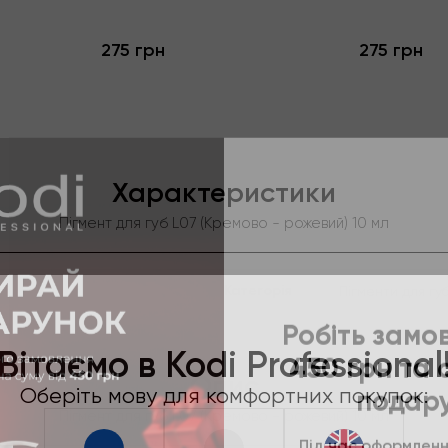
275 грн
275 грн
Характеристики
Пігмент для губ L07 (Кремово - рожевий) 10 мл
Категорія
Пігменти для гу
Робіть замо
450 грн та
Вітаємо в Kodi Professional
Опис
подар
Оберіть мову для комфортних покупок:
Пігмент для губ L07 (Кремово - рожевий) 10 мл
Під час оформленн