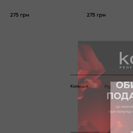
275 грн
275 грн
Kолекція
Pigment Color