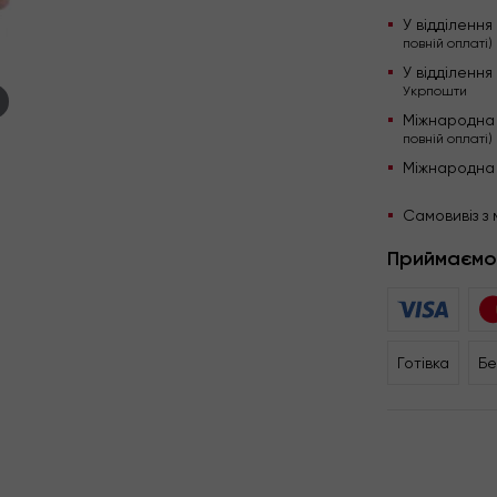
У відділенн
повній оплаті)
У відділенн
Укрпошти
Міжнародна
повній оплаті)
Міжнародна
Самовивіз з 
Приймаємо
Готівка
Бе