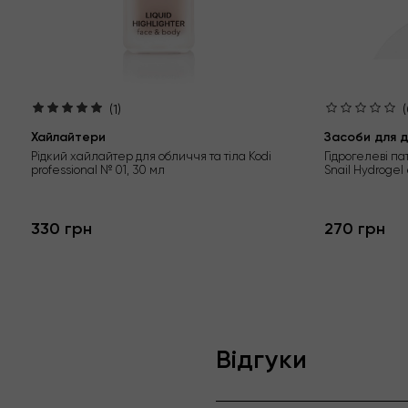
(1)
(
Хайлайтери
Засоби для д
Рідкий хайлайтер для обличчя та тіла Kodi
Гідрогелеві па
professional № 01, 30 мл
Snail Hydrogel
330 грн
270 грн
Відгуки