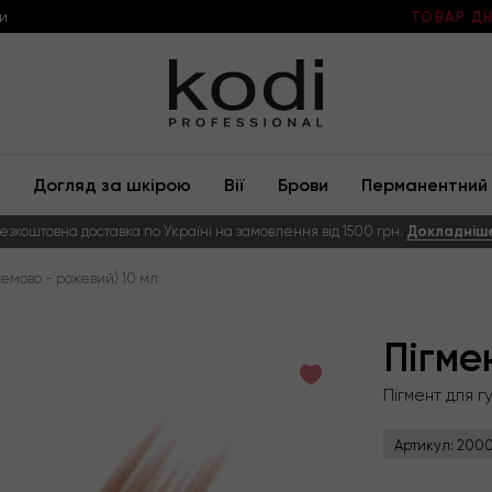
и
ТОВАР ДН
Догляд за шкірою
Вії
Брови
Перманентний 
езкоштовна доставка по Україні на замовлення від 1500 грн.
Докладніш
ремово - рожевий) 10 мл
Пігме
Пігмент для г
Артикул:
2000