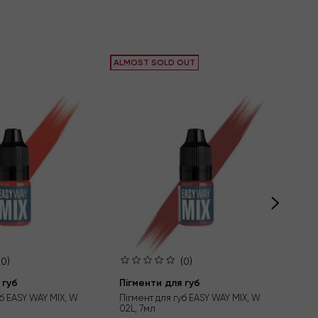
ALMOST SOLD OUT
(0)
(0)
 губ
Пігменти для губ
Піг
уб EASY WAY MIX, W
Пігмент для губ EASY WAY MIX, W
Піг
02L, 7мл
34L