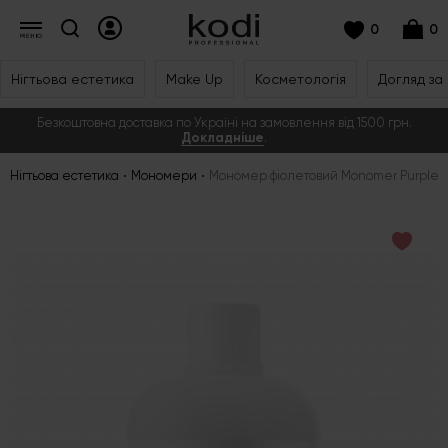
0
0
Нігтьова естетика
Make Up
Косметологія
Догляд за
Безкоштовна доставка по Україні на замовлення від 1500 грн.
Докладніше
.
Нігтьова естетика
Мономери
Мономер фіолетовий Monomer Purple, 