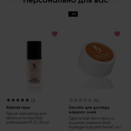
-30%
(1)
(0)
Хайлайтери
Засоби для догляду
навколо очей
Рідкий хайлайтер для
обличчя та тіла Kodi
Гідрогелеві патчі під очі з
professional № 01, 30 мл
муцином равлика Snail
Hydrogel eye patches 60 шт/